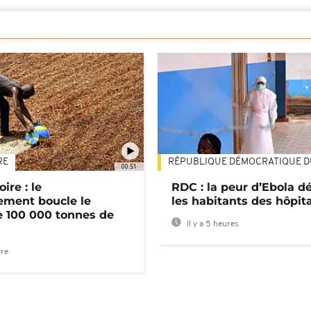
RE
RÉPUBLIQUE DÉMOCRATIQUE 
00:51
ire : le
RDC : la peur d’Ebola d
ment boucle le
les habitants des hôpit
e 100 000 tonnes de
Il y a 5 heures
ure