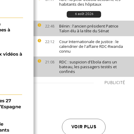
habitants des hôpitaux
6 août 2026
à
Bénin : l'ancien président Patrice
22:48
nes à
Talon élu à la tête du Sénat
Cour Internationale de justice : le
22:12
calendrier de l'affaire RDC-Rwanda
connu
x vidéos à
RDC : suspicion d'Ebola dans un
21:08
bateau, les passagers testés et
confinés
PUBLICITÉ
es 27
 l’Espagne
de
VOIR PLUS
ants