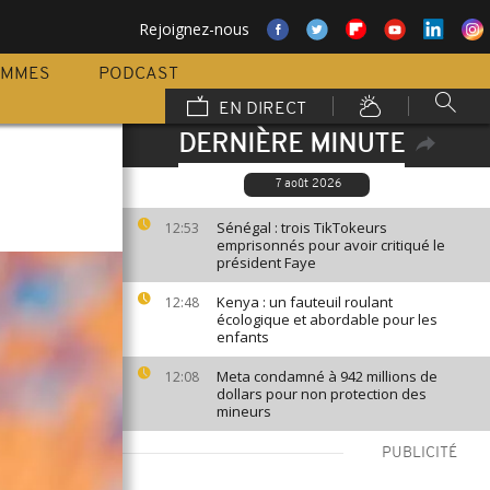
Rejoignez-nous
AMMES
PODCAST
EN DIRECT
DERNIÈRE MINUTE
7 août 2026
Sénégal : trois TikTokeurs
12:53
emprisonnés pour avoir critiqué le
président Faye
Kenya : un fauteuil roulant
12:48
écologique et abordable pour les
enfants
Meta condamné à 942 millions de
12:08
dollars pour non protection des
mineurs
PUBLICITÉ