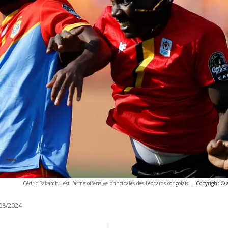
Cédric Bakambu est l'arme offensive principales des Léopards congolais
-
Copyright © 
08/2024