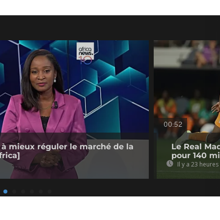
00:52
 à mieux réguler le marché de la
Le Real Mad
rica]
pour 140 mi
Il y a 23 heures