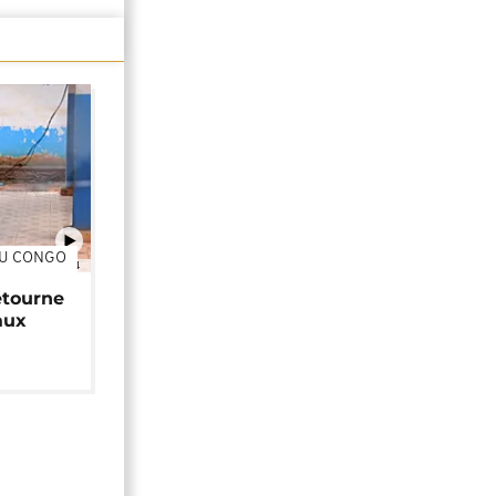
DU CONGO
01:34
étourne
aux