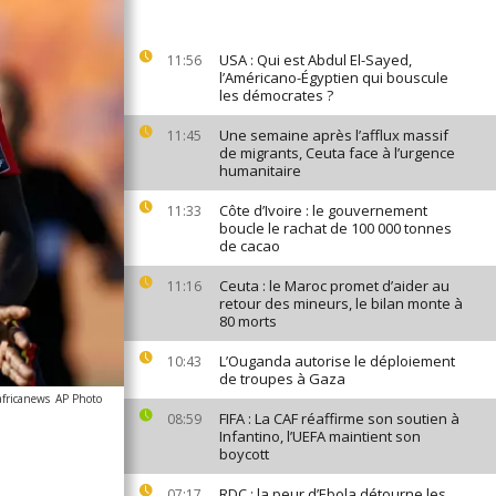
USA : Qui est Abdul El-Sayed,
11:56
l’Américano-Égyptien qui bouscule
les démocrates ?
Une semaine après l’afflux massif
11:45
de migrants, Ceuta face à l’urgence
humanitaire
Côte d’Ivoire : le gouvernement
11:33
boucle le rachat de 100 000 tonnes
de cacao
Ceuta : le Maroc promet d’aider au
11:16
retour des mineurs, le bilan monte à
80 morts
L’Ouganda autorise le déploiement
10:43
de troupes à Gaza
africanews
AP Photo
FIFA : La CAF réaffirme son soutien à
08:59
Infantino, l’UEFA maintient son
boycott
RDC : la peur d’Ebola détourne les
07:17