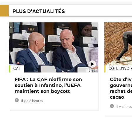
PLUS D'ACTUALITÉS
CAF
CÔTE D'IVOI
01:00
FIFA : La CAF réaffirme son
Côte d’Ivo
soutien à Infantino, l’UEFA
gouverne
maintient son boycott
rachat d
cacao
Il y a 2 heures
Il y a 1 he