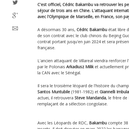
C'est officiel, Cédric Bakambu va retrouver les 
séjour de trois ans en Chine. L'attaquant interna
avec l'Olympique de Marseille, en France, son pa
A désormais 30 ans,
Cédric Bakambu
était libre 
de son contrat avec le club chinois du Beijing Gu
contrat portant jusqu'en juin 2024 et sera présen
française.
L'ancien attaquant de Villareal viendra renforcer 
par le Polonais
Arkadiusz Milik
et actuellement p
la CAN avec le Sénégal.
Il sera le troisième léopard de l'histoire du cha
Santos Muntubile
(1981-1982) et
Giannelli Imbula
actuei, il retrouvera
Steve Mandanda
, le frère de
remplaçant de a sélection congolaise.
Avec les Léopards de RDC,
Bakambu
compte 38 s
inscrits. Il doit disputer en mars 2022 les barrages