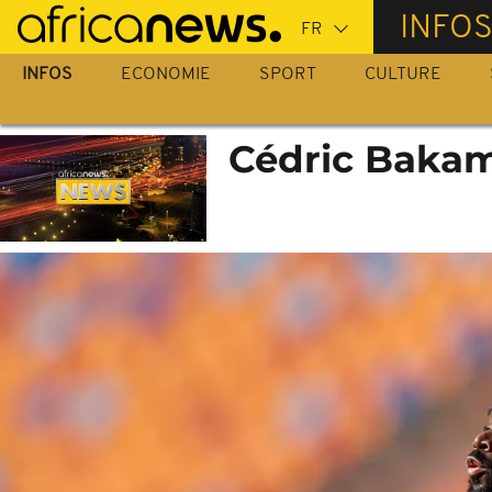
Passer
INFO
au
contenu
INFOS
ECONOMIE
SPORT
CULTURE
principal
Cédric Bakam