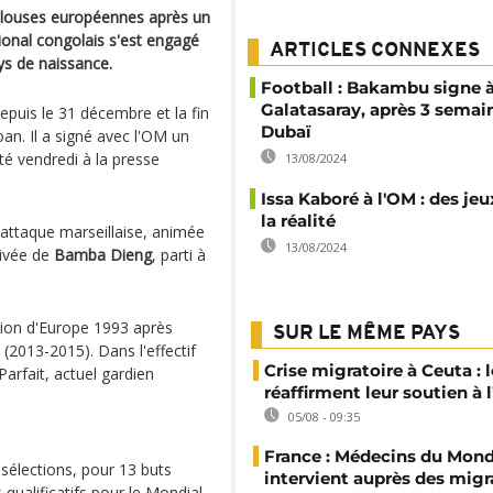
pelouses européennes après un
tional congolais s'est engagé
ARTICLES CONNEXES
ys de naissance.
Football : Bakambu signe 
Galatasaray, après 3 semai
depuis le 31 décembre et la fin
Dubaï
oan. Il a signé avec l'OM un
té vendredi à la presse
13/08/2024
Issa Kaboré à l'OM : des jeu
la réalité
l'attaque marseillaise, animée
13/08/2024
rivée de
Bamba Dieng
, parti à
mpion d'Europe 1993 après
SUR LE MÊME PAYS
(2013-2015). Dans l'effectif
Crise migratoire à Ceuta : l
 Parfait, actuel gardien
réaffirment leur soutien à
05/08 - 09:35
France : Médecins du Mon
élections, pour 13 buts
intervient auprès des migr
 qualificatifs pour le Mondial-