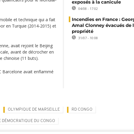
exposés à la canicule
04/08 - 17:02
Incendies en France : Geor
mobile et technique qui a fait
Amal Clonney évacués de 
or en Turquie (2014-2015) et
propriété
31/07 - 10:08
enne, avait rejoint le Beijing
ocale, avant de décrocher en
e chinoise (11 buts).
 FC Barcelone avait enflammé
OLYMPIQUE DE MARSEILLE
RD CONGO
E DÉMOCRATIQUE DU CONGO