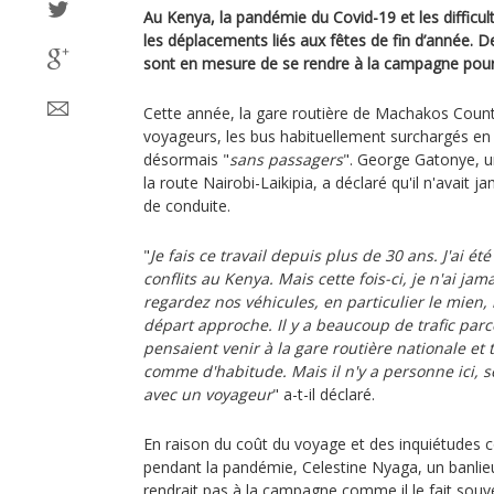
Au Kenya, la pandémie du Covid-19 et les diffic
les déplacements liés aux fêtes de fin d’année.
sont en mesure de se rendre à la campagne pour 
Cette année, la gare routière de Machakos Coun
voyageurs, les bus habituellement surchargés en 
désormais "
sans passagers
". George Gatonye, un
la route Nairobi-Laikipia, a déclaré qu'il n'avait j
de conduite.
"
Je fais ce travail depuis plus de 30 ans. J'ai ét
conflits au Kenya. Mais cette fois-ci, je n'ai ja
regardez nos véhicules, en particulier le mien, i
départ approche. Il y a beaucoup de trafic parc
pensaient venir à la gare routière nationale 
comme d'habitude. Mais il n'y a personne ici, s
avec un voyageur
" a-t-il déclaré.
En raison du coût du voyage et des inquiétudes 
pendant la pandémie, Celestine Nyaga, un banlieus
rendrait pas à la campagne comme il le fait souv