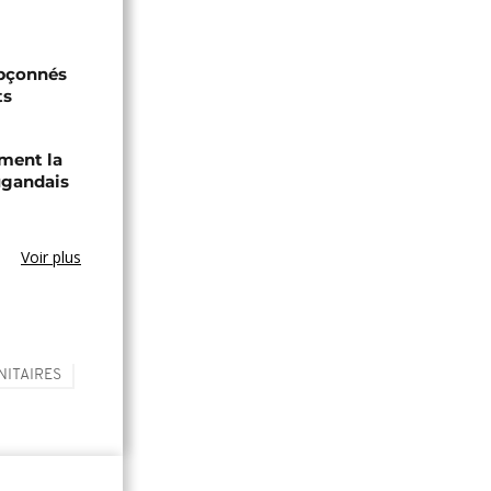
upçonnés
ts
ament la
ugandais
Voir plus
NITAIRES