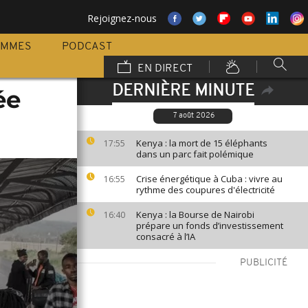
Rejoignez-nous
AMMES
PODCAST
EN DIRECT
DERNIÈRE MINUTE
ée
7 août 2026
Kenya : la mort de 15 éléphants
17:55
dans un parc fait polémique
Crise énergétique à Cuba : vivre au
16:55
rythme des coupures d'électricité
Kenya : la Bourse de Nairobi
16:40
prépare un fonds d’investissement
consacré à l’IA
PUBLICITÉ