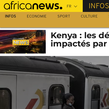
Passer
INFO
au
contenu
INFOS
ECONOMIE
SPORT
CULTURE
principal
Kenya : les d
impactés par 