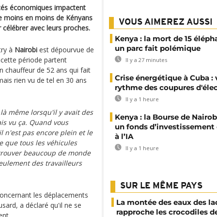
ultés économiques impactent
 De moins en moins de Kényans
VOUS AIMEREZ AUSSI
célébrer avec leurs proches.
Kenya : la mort de 15 éléph
un parc fait polémique
try à
Nairobi
est dépourvue de
cette période partent
Il y a 27 minutes
 chauffeur de 52 ans qui fait
Crise énergétique à Cuba : 
amais rien vu de tel en 30 ans
rythme des coupures d'élec
Il y a 1 heure
é là même lorsqu'il y avait des
Kenya : la Bourse de Nairob
mais vu ça. Quand vous
un fonds d’investissement
l n'est pas encore plein et le
à l’IA
e que tous les véhicules
Il y a 1 heure
et trouver beaucoup de monde
eulement des travailleurs
SUR LE MÊME PAYS
concernant les déplacements
La montée des eaux des la
ard, a déclaré qu'il ne se
rapproche les crocodiles d
ent.