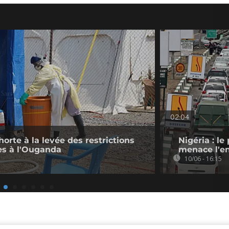
02:04
orte à la levée des restrictions
Nigéria : le
s à l'Ouganda
menace l'e
10/06 - 16:15