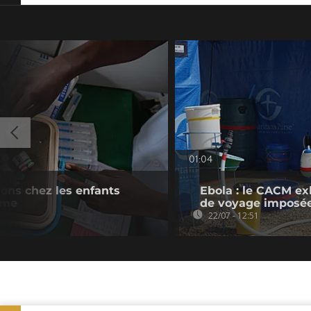
01:04
ons chez les enfants
Ebola : le CACM exh
sme
de voyage imposée
22/07 - 12:51