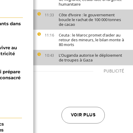
humanitaire
Côte d’Ivoire : le gouvernement
11:33
boucle le rachat de 100 000 tonnes
ants dans
de cacao
Ceuta : le Maroc promet d’aider au
11:16
retour des mineurs, le bilan monte à
80 morts
vivre au
tricité
L’Ouganda autorise le déploiement
10:43
de troupes à Gaza
i prépare
PUBLICITÉ
 consacré
VOIR PLUS
cs
es