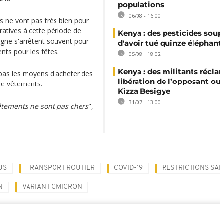
populations
06/08 - 16:00
s ne vont pas très bien pour
ratives à cette période de
Kenya : des pesticides so
agne s'arrêtent souvent pour
d'avoir tué quinze éléphan
nts pour les fêtes.
05/08 - 18:02
Kenya : des militants récl
pas les moyens d'acheter des
libération de l’opposant o
de vêtements.
Kizza Besigye
31/07 - 13:00
 vêtements ne sont pas chers
",
US
TRANSPORT ROUTIER
COVID-19
RESTRICTIONS SA
N
VARIANT OMICRON