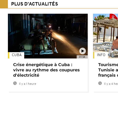
PLUS D'ACTUALITÉS
CUBA
INFO
01:54
Crise énergétique à Cuba :
Tourisme
vivre au rythme des coupures
Tunisie 
d'électricité
français
Il y a 1 heure
Il y a 4 h