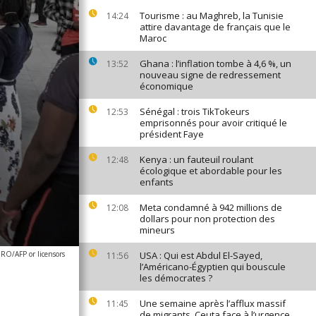
Tourisme : au Maghreb, la Tunisie
14:24
attire davantage de français que le
Maroc
Ghana : l’inflation tombe à 4,6 %, un
13:52
nouveau signe de redressement
économique
Sénégal : trois TikTokeurs
12:53
emprisonnés pour avoir critiqué le
président Faye
Kenya : un fauteuil roulant
12:48
écologique et abordable pour les
enfants
Meta condamné à 942 millions de
12:08
dollars pour non protection des
mineurs
/AFP or licensors
USA : Qui est Abdul El-Sayed,
11:56
l’Américano-Égyptien qui bouscule
les démocrates ?
Une semaine après l’afflux massif
11:45
de migrants, Ceuta face à l’urgence