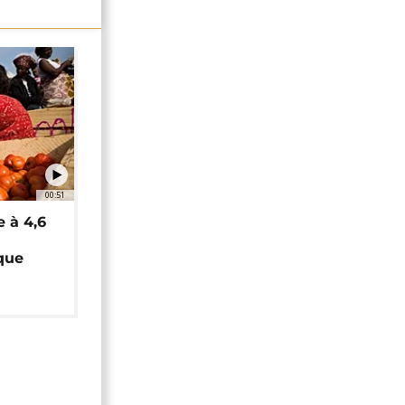
00:51
e à 4,6
que