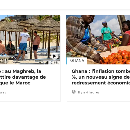
GHANA
01:01
 : au Maghreb, la
Ghana : l’inflation tomb
attire davantage de
%, un nouveau signe de
 que le Maroc
redressement économi
eures
Il y a 4 heures