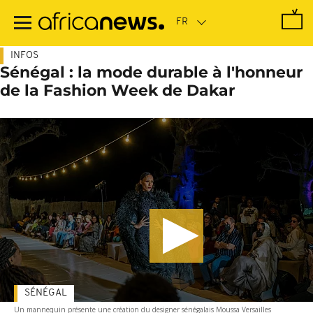
Passer
au
contenu
principal
INFOS
Sénégal : la mode durable à l'honneur
de la Fashion Week de Dakar
SÉNÉGAL
Un mannequin présente une création du designer sénégalais Moussa Versailles