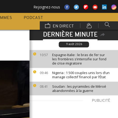
Rejoignez-nous
AMMES
PODCAST
EN DIRECT
DERNIÈRE MINUTE
9 août 2026
Espagne-Italie : le bras de fer sur
10:57
les frontières s’intensifie sur fond
de crise migratoire
Nigeria : 1 500 couples unis lors d’un
09:46
mariage collectif financé par l’État
Soudan : les pyramides de Méroé
08:41
abandonnées à la guerre
PUBLICITÉ