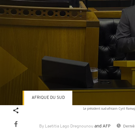
AFRIQUE DU SUD
Volume
Le président sud-africain Cyril Rama
90%
and AFP
Derniè
By Laetitia Lago Dregnounou