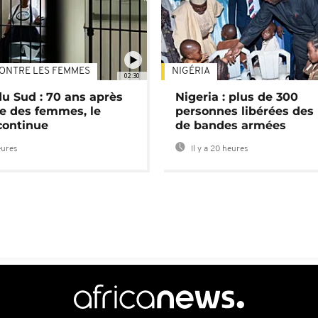
ONTRE LES FEMMES
NIGÉRIA
02:30
du Sud : 70 ans après
Nigeria : plus de 300
e des femmes, le
personnes libérées des
continue
de bandes armées
eures
Il y a 20 heures