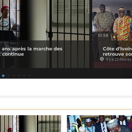
01:58
0 ans après la marche des
Côte d'Ivoir
 continue
retrouve so
Il y a 23 heures