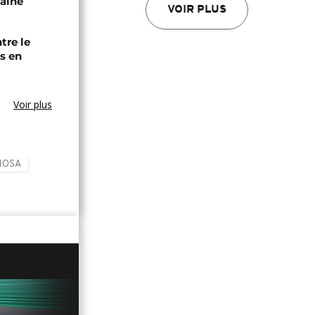
caine
VOIR PLUS
tre le
s en
Voir plus
HOSA