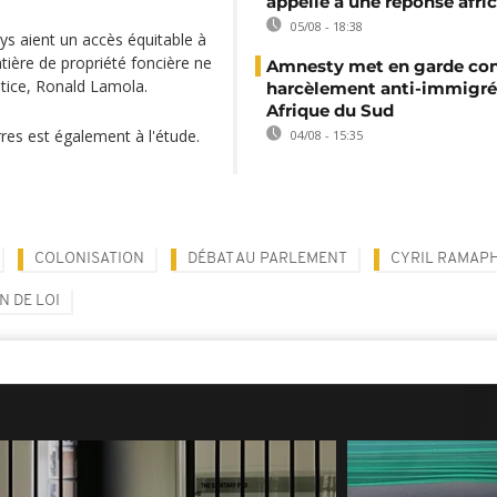
appelle à une réponse afri
05/08 - 18:38
ys aient un accès équitable à
atière de propriété foncière ne
Amnesty met en garde con
stice, Ronald Lamola.
harcèlement anti-immigré
Afrique du Sud
rres est également à l'étude.
04/08 - 15:35
COLONISATION
DÉBAT AU PARLEMENT
CYRIL RAMAP
N DE LOI