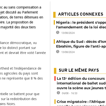
 avec au sans compensation a
ojet discuté au Parlement
ARTICLES CONNEXES
sation, de terres détenues en
oire. La proposition de
Nigeria : le président s'opp
a majorité des deux tiers
l'amendement de la loi éle
13/08/2024
Afrique du Sud : décès d'Is
Alliance démocratique, vu
Ebrahim, figure de l'anti-a
loi distinct portant sur
13/08/2024
t et devrait être voté l'année
rtheid et l'indépendance de
SUR LE MÊME PAYS
res agricoles du pays sont
i ne représente que 8 % des
La 13ᵉ édition du concours
international de ballet sud
ouvre la scène aux jeunes 
06/08 - 16:53
tielle se battent pour que
 sur la redistribution des
Crise migratoire : l’Afriqu
ins Noirs.