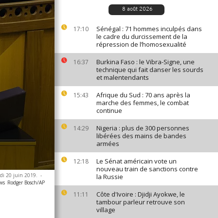
8 août 2026
Sénégal : 71 hommes inculpés dans
17:10
le cadre du durcissement de la
répression de l’homosexualité
Burkina Faso : le Vibra-Signe, une
16:37
technique qui fait danser les sourds
et malentendants
Afrique du Sud : 70 ans après la
15:43
marche des femmes, le combat
continue
Nigeria : plus de 300 personnes
14:29
libérées des mains de bandes
armées
Le Sénat américain vote un
12:18
nouveau train de sanctions contre
udi 20 juin 2019.
-
la Russie
ews
Rodger Bosch/AP
Côte d'Ivoire : Djidji Ayokwe, le
11:11
tambour parleur retrouve son
village