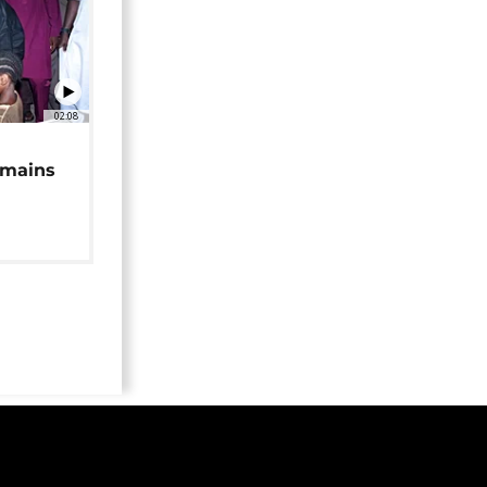
02:08
 mains