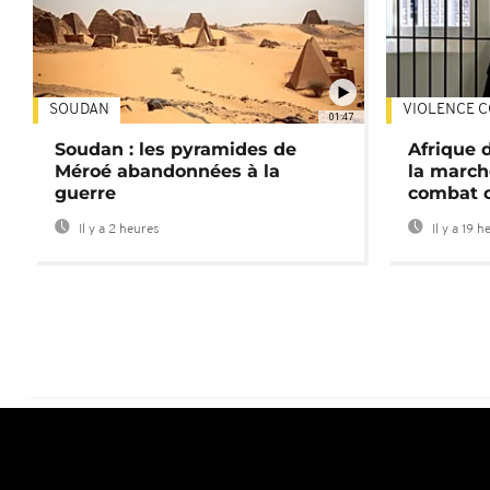
SOUDAN
VIOLENCE C
01:47
Soudan : les pyramides de
Afrique 
Méroé abandonnées à la
la march
guerre
combat 
Il y a 2 heures
Il y a 19 h