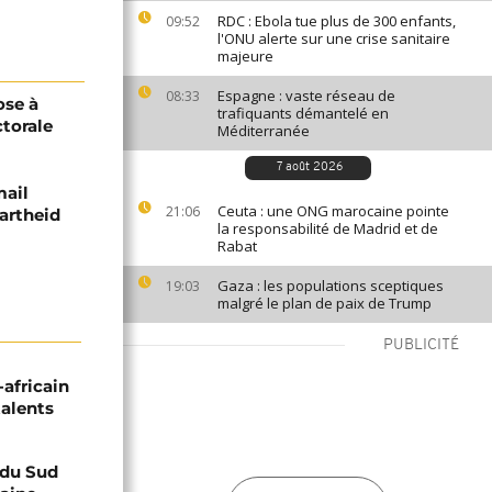
RDC : Ebola tue plus de 300 enfants,
09:52
l'ONU alerte sur une crise sanitaire
majeure
Espagne : vaste réseau de
08:33
ose à
trafiquants démantelé en
ctorale
Méditerranée
7 août 2026
mail
Ceuta : une ONG marocaine pointe
21:06
partheid
la responsabilité de Madrid et de
Rabat
Gaza : les populations sceptiques
19:03
malgré le plan de paix de Trump
PUBLICITÉ
-africain
talents
e du Sud