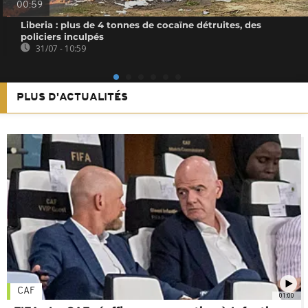
00:59
Liberia : plus de 4 tonnes de cocaïne détruites, des
policiers inculpés
31/07 - 10:59
PLUS D'ACTUALITÉS
CAF
01:00