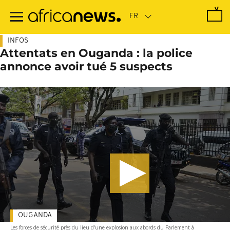
Passer
au
contenu
principal
INFOS
Attentats en Ouganda : la police
annonce avoir tué 5 suspects
OUGANDA
Les forces de sécurité près du lieu d'une explosion aux abords du Parlement à