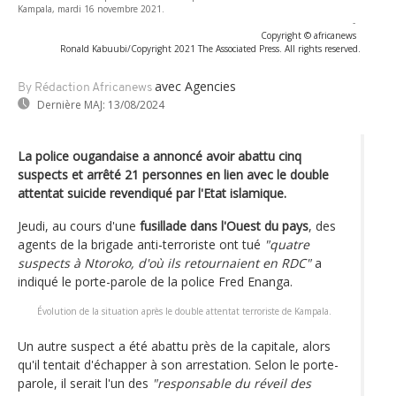
Kampala, mardi 16 novembre 2021.
-
Copyright © africanews
Ronald Kabuubi/Copyright 2021 The Associated Press. All rights reserved.
avec Agencies
By Rédaction Africanews
Dernière MAJ:
13/08/2024
La police ougandaise a annoncé avoir abattu cinq
suspects et arrêté 21 personnes en lien avec le double
attentat suicide revendiqué par l'Etat islamique.
Jeudi, au cours d'une
fusillade dans l'Ouest du pays
, des
agents de la brigade anti-terroriste ont tué
"quatre
suspects à Ntoroko, d'où ils retournaient en RDC"
a
indiqué le porte-parole de la police Fred Enanga.
Évolution de la situation après le double attentat terroriste de Kampala.
Un autre suspect a été abattu près de la capitale, alors
qu'il tentait d'échapper à son arrestation. Selon le porte-
parole, il serait l'un des
"responsable du réveil des