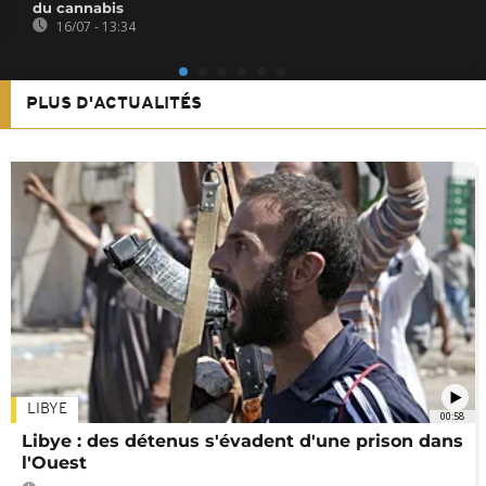
du cannabis
16/07 - 13:34
PLUS D'ACTUALITÉS
LIBYE
00:58
Libye : des détenus s'évadent d'une prison dans
l'Ouest