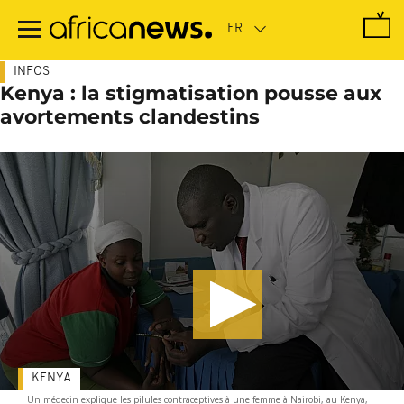
Passer
au
contenu
principal
INFOS
Kenya : la stigmatisation pousse aux
avortements clandestins
KENYA
Un médecin explique les pilules contraceptives à une femme à Nairobi, au Kenya,