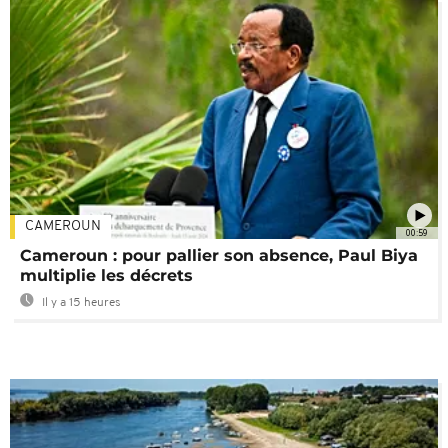
CAMEROUN
00:59
Cameroun : pour pallier son absence, Paul Biya
multiplie les décrets
Il y a 15 heures