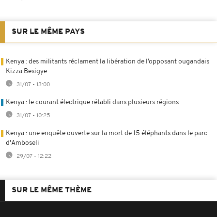
SUR LE MÊME PAYS
Kenya : des militants réclament la libération de l’opposant ougandais
Kizza Besigye
31/07 - 13:00
Kenya : le courant électrique rétabli dans plusieurs régions
31/07 - 10:25
Kenya : une enquête ouverte sur la mort de 15 éléphants dans le parc
d'Amboseli
29/07 - 12:22
SUR LE MÊME THÈME