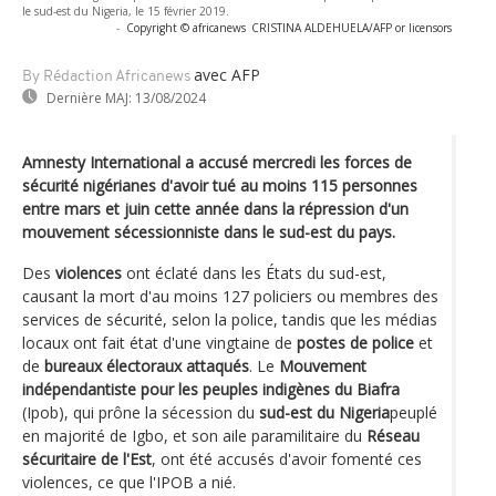
le sud-est du Nigeria, le 15 février 2019.
-
Copyright © africanews
CRISTINA ALDEHUELA/AFP or licensors
avec AFP
By Rédaction Africanews
Dernière MAJ:
13/08/2024
Amnesty International a accusé mercredi les forces de
sécurité nigérianes d'avoir tué au moins 115 personnes
entre mars et juin cette année dans la répression d'un
mouvement sécessionniste dans le sud-est du pays.
Des
violences
ont éclaté dans les États du sud-est,
causant la mort d'au moins 127 policiers ou membres des
services de sécurité, selon la police, tandis que les médias
locaux ont fait état d'une vingtaine de
postes de police
et
de
bureaux électoraux attaqués
. Le
Mouvement
indépendantiste pour les peuples indigènes du Biafra
(Ipob), qui prône la sécession du
sud-est du Nigeria
peuplé
en majorité de Igbo, et son aile paramilitaire du
Réseau
sécuritaire de l'Est
, ont été accusés d'avoir fomenté ces
violences, ce que l'IPOB a nié.