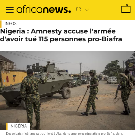
Passer
au
contenu
principal
INFOS
Nigeria : Amnesty accuse l'armée
d'avoir tué 115 personnes pro-Biafra
NIGÉRIA
Des soldats nigérians patrouillent à Aba, dans une zone séparatiste pro-Biafra, dans