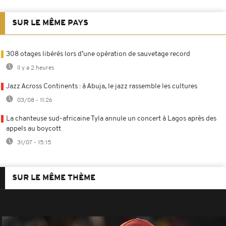
SUR LE MÊME PAYS
308 otages libérés lors d’une opération de sauvetage record
Il y a 2 heures
Jazz Across Continents : à Abuja, le jazz rassemble les cultures
03/08 - 11:26
La chanteuse sud-africaine Tyla annule un concert à Lagos après des
appels au boycott
31/07 - 15:15
SUR LE MÊME THÈME