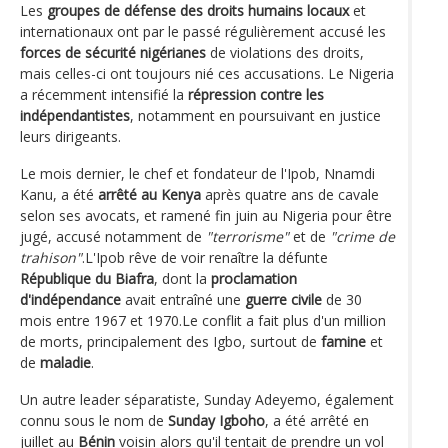
Les
groupes de défense des droits humains locaux
et
internationaux ont par le passé régulièrement accusé les
forces de sécurité nigérianes
de violations des droits,
mais celles-ci ont toujours nié ces accusations. Le Nigeria
a récemment intensifié la
répression contre les
indépendantistes
, notamment en poursuivant en justice
leurs dirigeants.
Le mois dernier, le chef et fondateur de l'Ipob, Nnamdi
Kanu, a été
arrêté au Kenya
après quatre ans de cavale
selon ses avocats, et ramené fin juin au Nigeria pour être
jugé, accusé notamment de
"terrorisme"
et de
"crime de
trahison"
.L'Ipob rêve de voir renaître la défunte
République du Biafra
, dont la
proclamation
d'indépendance
avait entraîné une
guerre civile
de 30
mois entre 1967 et 1970.Le conflit a fait plus d'un million
de morts, principalement des Igbo, surtout de
famine
et
de
maladie
.
Un autre leader séparatiste, Sunday Adeyemo, également
connu sous le nom de
Sunday Igboho
, a été arrêté en
juillet au
Bénin
voisin alors qu'il tentait de prendre un vol