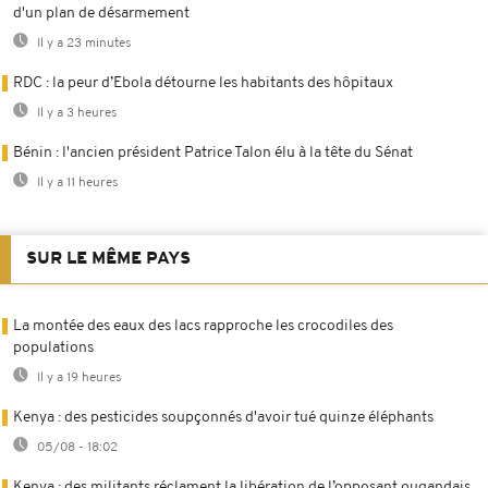
d'un plan de désarmement
Il y a 23 minutes
RDC : la peur d’Ebola détourne les habitants des hôpitaux
Il y a 3 heures
Bénin : l'ancien président Patrice Talon élu à la tête du Sénat
Il y a 11 heures
SUR LE MÊME PAYS
La montée des eaux des lacs rapproche les crocodiles des
populations
Il y a 19 heures
Kenya : des pesticides soupçonnés d'avoir tué quinze éléphants
05/08 - 18:02
Kenya : des militants réclament la libération de l’opposant ougandais