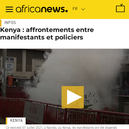
Passer
au
contenu
principal
INFOS
Kenya : affrontements entre
manifestants et policiers
KENYA
Ce mercredi 07 juillet 2021, à Nairobi, au Kenya, les manifestants ont été dispersés