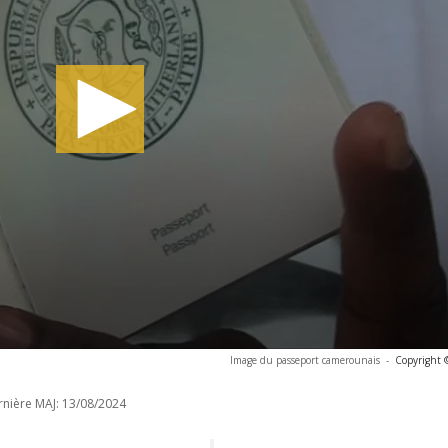
Image du passeport camerounais
-
Copyright 
nière MAJ:
13/08/2024