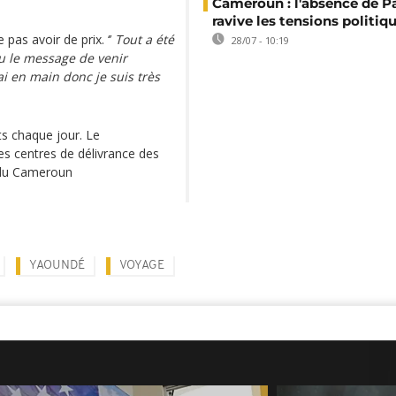
Cameroun : l'absence de P
ravive les tensions politiq
pas avoir de prix. ‘’
Tout a été
28/07 - 10:19
reçu le message de venir
ai en main donc je suis très
.
s chaque jour. Le
s centres de délivrance des
 du Cameroun
YAOUNDÉ
VOYAGE