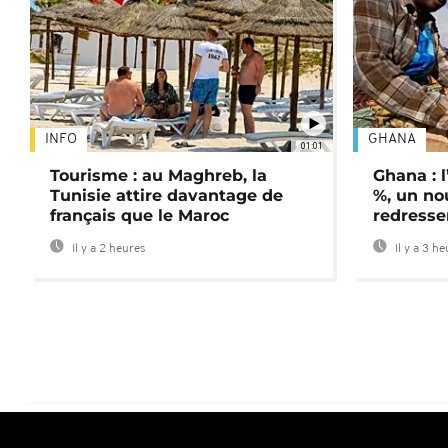
INFO
GHANA
01:01
Tourisme : au Maghreb, la
Ghana : l
Tunisie attire davantage de
%, un no
français que le Maroc
redress
Il y a 2 heures
Il y a 3 h