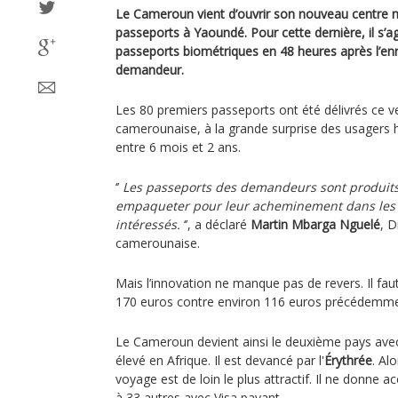
Le Cameroun vient d’ouvrir son nouveau centre n
passeports à Yaoundé. Pour cette dernière, il s’a
passeports biométriques en 48 heures après l’en
demandeur.
Les 80 premiers passeports ont été délivrés ce ve
camerounaise, à la grande surprise des usagers h
entre 6 mois et 2 ans.
‘’
Les passeports des demandeurs sont produits 
empaqueter pour leur acheminement dans les 
intéressés.
‘’, a déclaré
Martin Mbarga Nguelé
, D
camerounaise.
Mais l’innovation ne manque pas de revers. Il fau
170 euros contre environ 116 euros précédemme
Le Cameroun devient ainsi le deuxième pays avec 
élevé en Afrique. Il est devancé par l'
Érythrée
. Al
voyage est de loin le plus attractif. Il ne donne a
à 33 autres avec Visa payant.