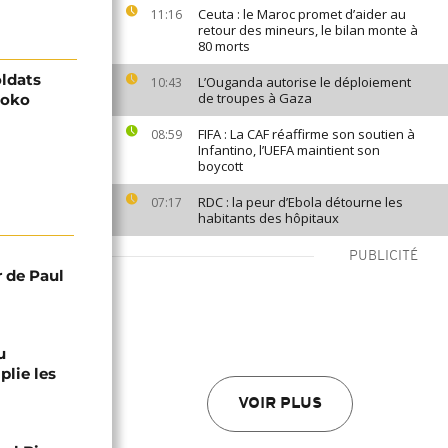
Ceuta : le Maroc promet d’aider au
11:16
retour des mineurs, le bilan monte à
80 morts
oldats
L’Ouganda autorise le déploiement
10:43
de troupes à Gaza
Boko
FIFA : La CAF réaffirme son soutien à
08:59
Infantino, l’UEFA maintient son
boycott
RDC : la peur d’Ebola détourne les
07:17
habitants des hôpitaux
PUBLICITÉ
r de Paul
u
lie les
VOIR PLUS