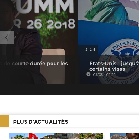
01:08
s de courte durée pour les
États-Unis : jusqu'
certains visas
03/08 - 09:52
PLUS D'ACTUALITÉS