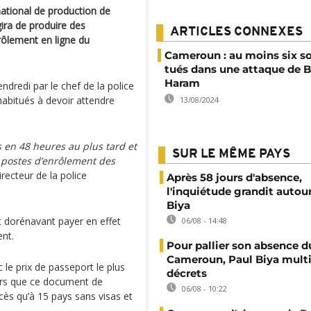
ational de production de
gira de produire des
ARTICLES CONNEXES
rôlement en ligne du
Cameroun : au moins six s
tués dans une attaque de 
Haram
ndredi par le chef de la police
abitués à devoir attendre
13/08/2024
en 48 heures au plus tard et
SUR LE MÊME PAYS
postes d’enrôlement des
irecteur de la police
Après 58 jours d'absence,
l'inquiétude grandit autou
Biya
t dorénavant payer en effet
06/08 - 14:48
nt.
Pour pallier son absence d
Cameroun, Paul Biya multip
le prix de passeport le plus
décrets
ors que ce document de
06/08 - 10:22
ccès qu’à 15 pays sans visas et