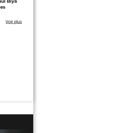
aul Biya
ues
Voir plus