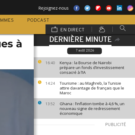
Rejoignez-nous
AMMES
PODCAST
EN DIRECT
DERNIÈRE MINUTE
es à
7 août 2026
Kenya : la Bourse de Nairobi
16:40
prépare un fonds d’investissement
consacré à l’IA
Tourisme : au Maghreb, la Tunisie
14:24
attire davantage de français que le
Maroc
Ghana : l’inflation tombe à 4,6 %, un
13:52
nouveau signe de redressement
économique
PUBLICITÉ