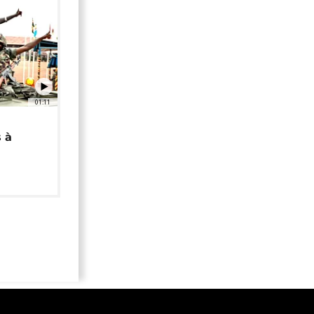
01:11
 à