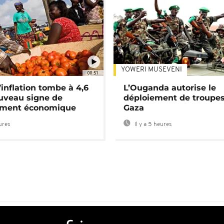
YOWERI MUSEVENI
00:51
’inflation tombe à 4,6
L’Ouganda autorise le
uveau signe de
déploiement de troupes
ement économique
Gaza
eures
Il y a 5 heures