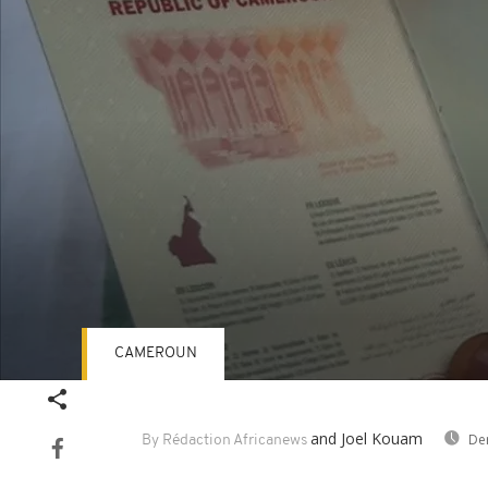
CAMEROUN
Volume
90%
and Joel Kouam
Der
By Rédaction Africanews