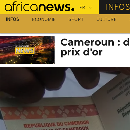
Passer
INFO
au
contenu
INFOS
ECONOMIE
SPORT
CULTURE
principal
Cameroun : d
prix d'or