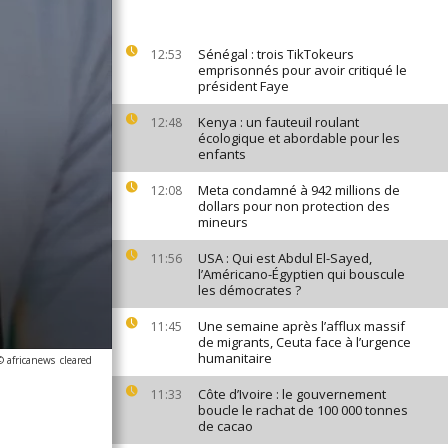
Sénégal : trois TikTokeurs
12:53
emprisonnés pour avoir critiqué le
président Faye
Kenya : un fauteuil roulant
12:48
écologique et abordable pour les
enfants
Meta condamné à 942 millions de
12:08
dollars pour non protection des
mineurs
USA : Qui est Abdul El-Sayed,
11:56
l’Américano-Égyptien qui bouscule
les démocrates ?
Une semaine après l’afflux massif
11:45
de migrants, Ceuta face à l’urgence
humanitaire
© africanews
cleared
Côte d’Ivoire : le gouvernement
11:33
boucle le rachat de 100 000 tonnes
de cacao