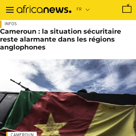
Passer
au
contenu
principal
INFOS
Cameroun : la situation sécuritaire
reste alarmante dans les régions
anglophones
CAMEROUN