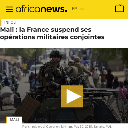
Passer
au
contenu
principal
INFOS
Mali : la France suspend ses
opérations militaires conjointes
MALI
French soldiers of Operation Barkhan, May 30, 2015, Bamako, MALI
-