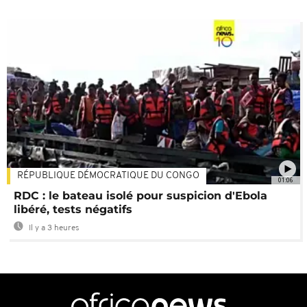
RÉPUBLIQUE DÉMOCRATIQUE DU CONGO
01:06
RDC : le bateau isolé pour suspicion d'Ebola
libéré, tests négatifs
Il y a 3 heures