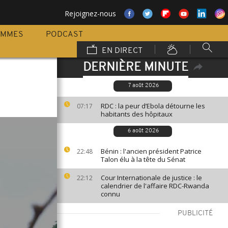
Rejoignez-nous
AMMES
PODCAST
EN DIRECT
DERNIÈRE MINUTE
7 août 2026
RDC : la peur d’Ebola détourne les
07:17
habitants des hôpitaux
6 août 2026
Bénin : l'ancien président Patrice
22:48
Talon élu à la tête du Sénat
Cour Internationale de justice : le
22:12
calendrier de l'affaire RDC-Rwanda
connu
PUBLICITÉ