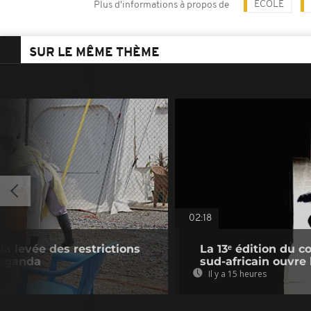
ÉCOLE
Plus d'informations à propos de
SUR LE MÊME THÈME
02:18
la levée des restrictions
La 13ᵉ édition du c
Ouganda
sud-africain ouvre
Il y a 15 heures