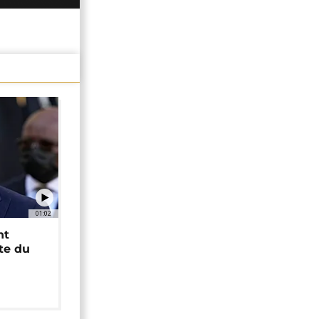
01:02
nt
ête du