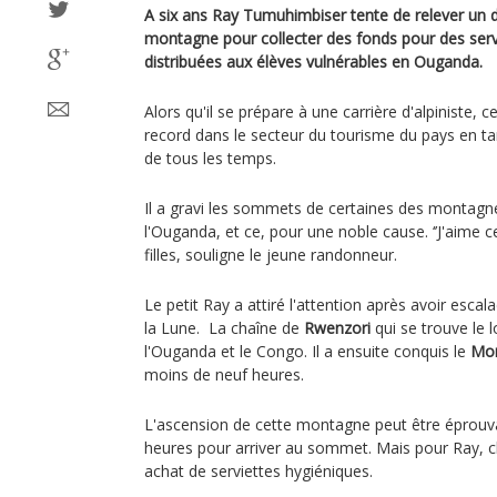
A six ans Ray Tumuhimbiser tente de relever un 
montagne pour collecter des fonds pour des serv
distribuées aux élèves vulnérables en Ouganda.
Alors qu'il se prépare à une carrière d'alpiniste, ce
record dans le secteur du tourisme du pays en t
de tous les temps.
Il a gravi les sommets de certaines des montagnes
l'Ouganda, et ce, pour une noble cause. ‘’J'aime ce
filles, souligne le jeune randonneur.
Le petit Ray a attiré l'attention après avoir esc
la Lune. La chaîne de
Rwenzori
qui se trouve le l
l'Ouganda et le Congo. Il a ensuite conquis le
Mon
moins de neuf heures.
L'ascension de cette montagne peut être éprouvant
heures pour arriver au sommet. Mais pour Ray, 
achat de serviettes hygiéniques.