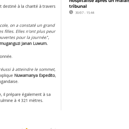
hospitalisé après un malai
 destiné à la charité à travers
tribunal
30/07 - 15:44
cole, on a constaté un grand
 filles. Elles n'ont plus peur
couvertes pour la journée
.’’,
muganguzi Janan Luwum.
donnée.
éussi à atteindre le sommet,
 explique
Nuwamanya Expedito
,
ugandaise.
le, il prépare également à sa
 culmine à 4 321 mètres.