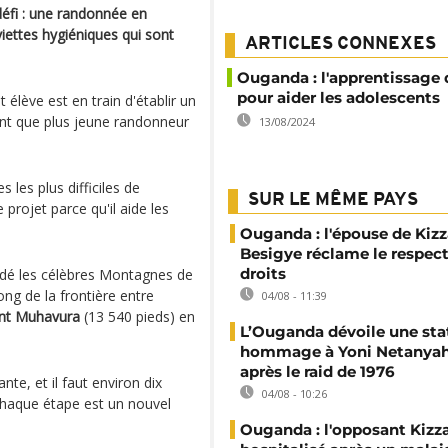
défi : une randonnée en
iettes hygiéniques qui sont
ARTICLES CONNEXES
Ouganda : l'apprentissage 
pour aider les adolescents
t élève est en train d'établir un
ant que plus jeune randonneur
13/08/2024
 les plus difficiles de
SUR LE MÊME PAYS
 projet parce qu'il aide les
Ouganda : l'épouse de Kizz
Besigye réclame le respect
droits
aladé les célèbres Montagnes de
ong de la frontière entre
04/08 - 11:39
t Muhavura
(13 540 pieds) en
L’Ouganda dévoile une sta
hommage à Yoni Netanyah
après le raid de 1976
e, et il faut environ dix
04/08 - 10:26
chaque étape est un nouvel
Ouganda : l'opposant Kizz