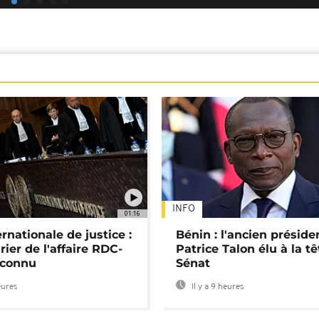
INFO
01:16
rnationale de justice :
Bénin : l'ancien préside
rier de l'affaire RDC-
Patrice Talon élu à la t
connu
Sénat
eures
Il y a 9 heures