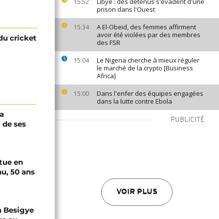
Libye : des détenus s'évadent d'une
15:52
prison dans l'Ouest
A El-Obeid, des femmes affirment
15:34
avoir été violées par des membres
du cricket
des FSR
Le Nigeria cherche à mieux réguler
15:04
le marché de la crypto [Business
Africa]
Dans l'enfer des équipes engagées
15:00
dans la lutte contre Ebola
a
PUBLICITÉ
 de ses
tue en
u, 50 ans
VOIR PLUS
a Besigye