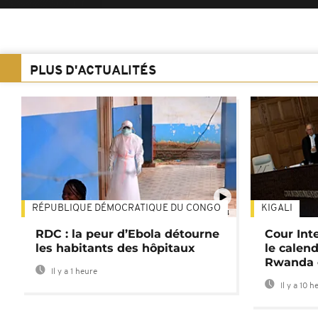
PLUS D'ACTUALITÉS
RÉPUBLIQUE DÉMOCRATIQUE DU CONGO
KIGALI
01:34
RDC : la peur d’Ebola détourne
Cour Inte
les habitants des hôpitaux
le calend
Rwanda 
Il y a 1 heure
Il y a 10 h