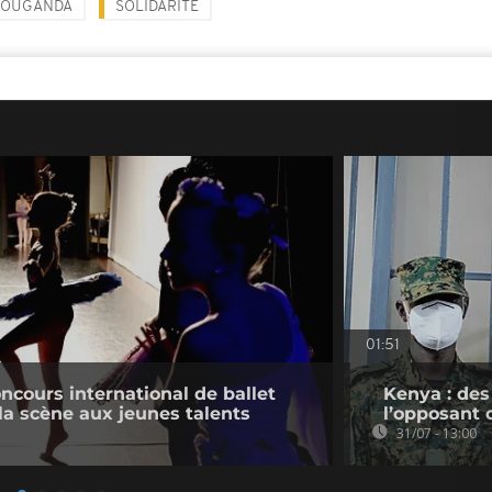
OUGANDA
SOLIDARITÉ
01:51
oncours international de ballet
Kenya : des
 la scène aux jeunes talents
l’opposant 
31/07 - 13:00