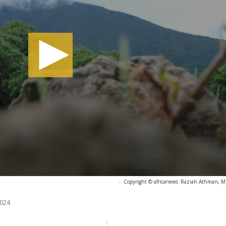
-
Copyright © africanews
Raziah Athman, Mu
024