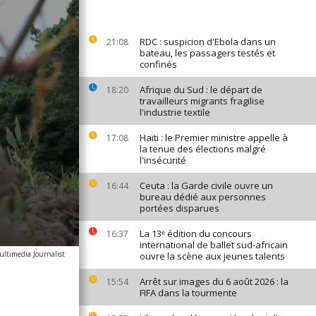
RDC : suspicion d'Ebola dans un
21:08
bateau, les passagers testés et
confinés
Afrique du Sud : le départ de
18:20
travailleurs migrants fragilise
l'industrie textile
Haïti : le Premier ministre appelle à
17:08
la tenue des élections malgré
l'insécurité
Ceuta : la Garde civile ouvre un
16:44
bureau dédié aux personnes
portées disparues
La 13ᵉ édition du concours
16:37
international de ballet sud-africain
ltimedia Journalist
ouvre la scène aux jeunes talents
Arrêt sur images du 6 août 2026 : la
15:54
FIFA dans la tourmente