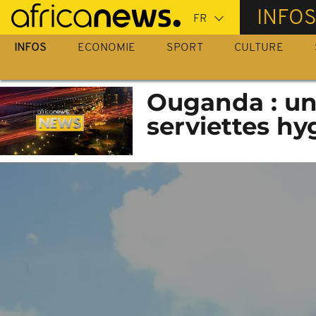
Passer
INFO
au
contenu
INFOS
ECONOMIE
SPORT
CULTURE
principal
Ouganda : un
serviettes hy