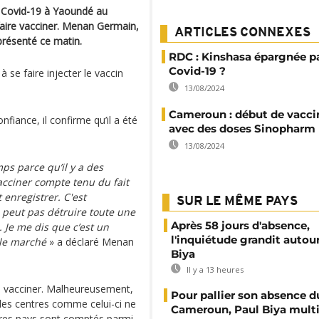
a Covid-19 à Yaoundé au
aire vacciner. Menan Germain,
ARTICLES CONNEXES
 présenté ce matin.
RDC : Kinshasa épargnée pa
Covid-19 ?
à se faire injecter le vaccin
13/08/2024
Cameroun : début de vacci
nfiance, il confirme qu’il a été
avec des doses Sinopharm
13/08/2024
mps parce qu’il y a des
acciner compte tenu du fait
t enregistrer. C'est
SUR LE MÊME PAYS
e peut pas détruire toute une
Après 58 jours d'absence,
. Je me dis que c’est un
l'inquiétude grandit autou
 le marché
» a déclaré Menan
Biya
Il y a 13 heures
re vacciner. Malheureusement,
Pour pallier son absence d
des centres comme celui-ci ne
Cameroun, Paul Biya multip
utres pays sont comptés parmi