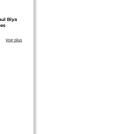
aul Biya
ues
Voir plus