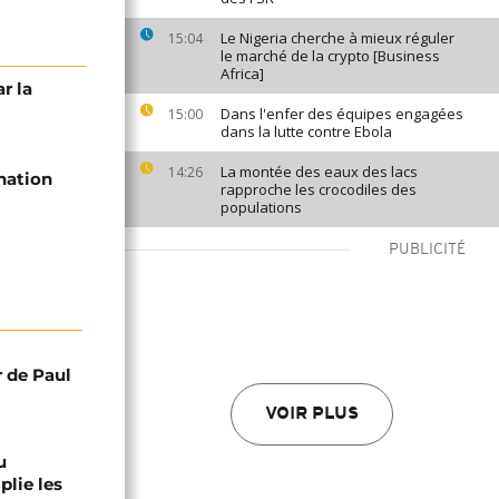
Le Nigeria cherche à mieux réguler
15:04
le marché de la crypto [Business
Africa]
r la
Dans l'enfer des équipes engagées
15:00
dans la lutte contre Ebola
La montée des eaux des lacs
14:26
nation
rapproche les crocodiles des
populations
PUBLICITÉ
r de Paul
VOIR PLUS
u
lie les