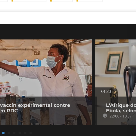
01:23
 vaccin expérimental contre
L'Afrique d
 en RDC
Ebola, selon
22/06 - 10:37