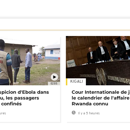
KIGALI
02:05
spicion d'Ebola dans
Cour Internationale de j
u, les passagers
le calendrier de l'affair
 confinés
Rwanda connu
eures
Il y a 5 heures