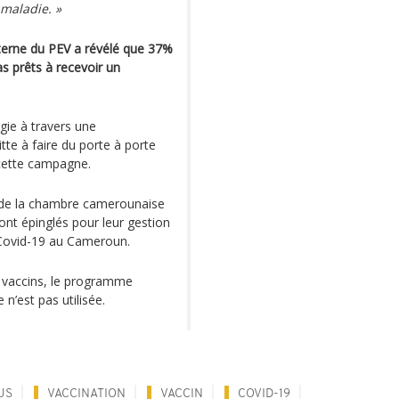
maladie. »
terne du PEV a révélé que 37%
s prêts à recevoir un
gie à travers une
itte à faire du porte à porte
 cette campagne.
t de la chambre camerounaise
ont épinglés pour leur gestion
a Covid-19 au Cameroun.
de vaccins, le programme
 n’est pas utilisée.
US
VACCINATION
VACCIN
COVID-19