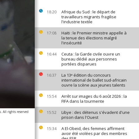
Afrique du Sud : le départ de
18:20
travailleurs migrants fragilise
l'industrie textile
Haïti : le Premier ministre appelle à
17:08
la tenue des élections malgré
l'insécurité
Ceuta : la Garde civile ouvre un
16:44
bureau dédié aux personnes
portées disparues
La 13ᵉ édition du concours
16:37
international de ballet sud-africain
ouvre la scène aux jeunes talents
Arrêt sur images du 6 août 2026 : la
15:54
FIFA dans la tourmente
 All rights reserved
Libye : des détenus s'évadent d'une
15:52
prison dans l'Ouest
A El-Obeid, des femmes affirment
15:34
avoir été violées par des membres
des FSR