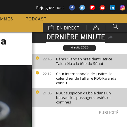
Rejoignez-nous
AMMES
PODCAST
EN DIRECT
DERNIÈRE MINUTE
la
6 août 2026
Bénin : l'ancien président Patrice
22:48
Talon élu à la tête du Sénat
Cour Internationale de justice : le
22:12
calendrier de l'affaire RDC-Rwanda
connu
RDC : suspicion d'Ebola dans un
21:08
bateau, les passagers testés et
confinés
PUBLICITÉ