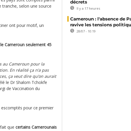
décrets
re tranche, selon une source
Il y a 17 heures
Cameroun : l'absence de P
ravive les tensions politiq
iner ont pour motif, un
28/07 - 10:19
r le Cameroun seulement 45
es au Cameroun pour la
on. En réalité ça n’a pas
ces, ça veut dire qu’on aurait
vélé le Dr Shalom Tchokfe
gi de Vaccination du
s escomptés pour ce premier
 fait que
certains Camerounais