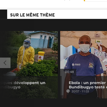
SUR LE MÊME THÈME
00:48
nniques développent un
Ebola : un premier
Bundibugyo
Bundibugyo testé
30/07 - 11:03