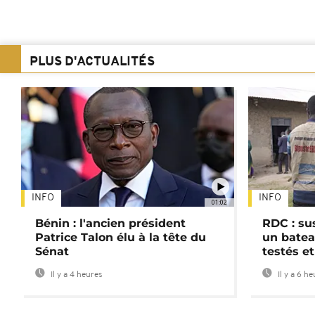
PLUS D'ACTUALITÉS
INFO
INFO
01:02
Bénin : l'ancien président
RDC : su
Patrice Talon élu à la tête du
un batea
Sénat
testés et
Il y a 4 heures
Il y a 6 h