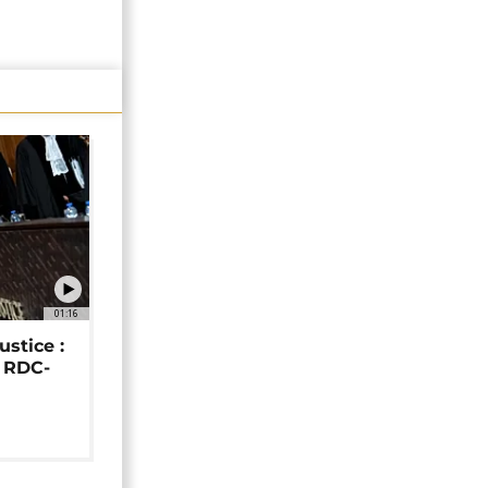
01:16
ustice :
e RDC-