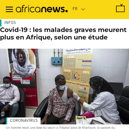
Passer
au
contenu
principal
INFOS
Covid-19 : les malades graves meurent
plus en Afrique, selon une étude
CORONAVIRUS
Un homme reçoit une dose du vaccin à l'hôpital Jabra de Khartoum, la capitale du