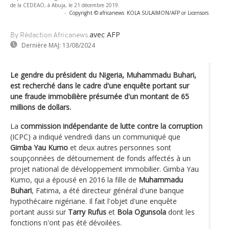
de la CEDEAO, à Abuja, le 21 décembre 2019.
-
Copyright © africanews
KOLA SULAIMON/AFP or Licensors
avec AFP
By Rédaction Africanews
Dernière MAJ:
13/08/2024
Le gendre du président du Nigeria, Muhammadu Buhari,
est recherché dans le cadre d'une enquête portant sur
une fraude immobilière présumée d'un montant de 65
millions de dollars.
La
commission indépendante de lutte contre la corruption
(ICPC) a indiqué vendredi dans un communiqué que
Gimba Yau Kumo
et deux autres personnes sont
soupçonnées de détournement de fonds affectés à un
projet national de développement immobilier. Gimba Yau
Kumo, qui a épousé en 2016 la fille de
Muhammadu
Buhari
, Fatima, a été directeur général d'une banque
hypothécaire nigériane. Il fait l'objet d'une enquête
portant aussi sur
Tarry Rufus
et
Bola Ogunsola
dont les
fonctions n'ont pas été dévoilées.