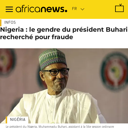
Passer
au
contenu
principal
INFOS
Nigeria : le gendre du président Buhari
recherché pour fraude
NIGÉRIA
Le président du Nigeria, Muhammadu Buhari, assistant à la 56e session ordinaire