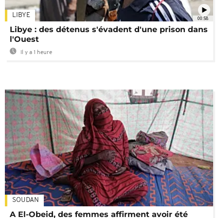
LIBYE
00:58
Libye : des détenus s'évadent d'une prison dans
l'Ouest
Il y a 1 heure
SOUDAN
A El-Obeid, des femmes affirment avoir été