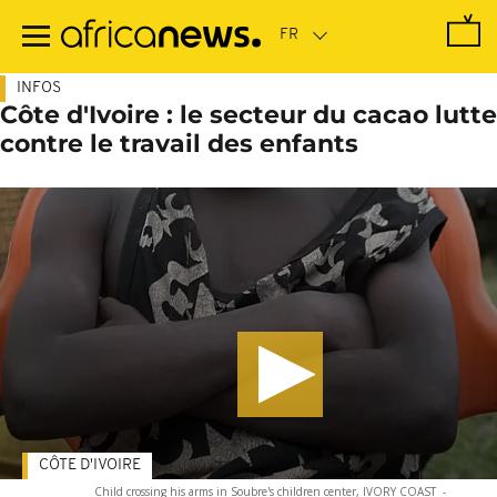
Passer
au
contenu
principal
INFOS
Côte d'Ivoire : le secteur du cacao lutte
contre le travail des enfants
CÔTE D'IVOIRE
Child crossing his arms in Soubre's children center, IVORY COAST
-