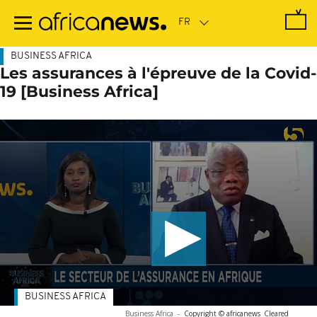
Passer
au
contenu
principal
BUSINESS AFRICA
Les assurances à l'épreuve de la Covid-
19 [Business Africa]
BUSINESS AFRICA
Business Africa
-
Copyright © africanews
Cleared