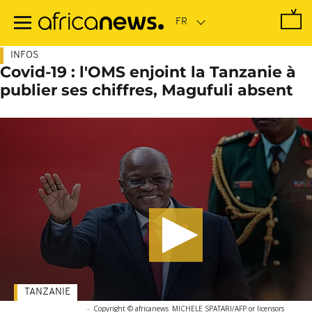
Passer
au
contenu
principal
INFOS
Covid-19 : l'OMS enjoint la Tanzanie à
publier ses chiffres, Magufuli absent
TANZANIE
-
Copyright © africanews
MICHELE SPATARI/AFP or licensors