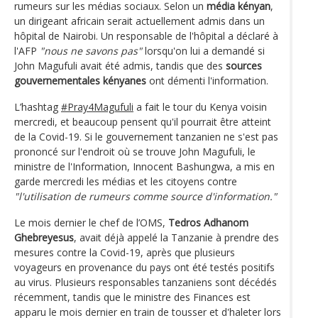
rumeurs sur les médias sociaux. Selon un
média kényan
,
un dirigeant africain serait actuellement admis dans un
hôpital de Nairobi. Un responsable de l'hôpital a déclaré à
l'AFP
"nous ne savons pas"
lorsqu'on lui a demandé si
John Magufuli avait été admis, tandis que des
sources
gouvernementales kényanes
ont démenti l'information.
L’hashtag
#Pray4Magufuli
a fait le tour du Kenya voisin
mercredi, et beaucoup pensent qu'il pourrait être atteint
de la Covid-19. Si le gouvernement tanzanien ne s'est pas
prononcé sur l'endroit où se trouve John Magufuli, le
ministre de l'Information, Innocent Bashungwa, a mis en
garde mercredi les médias et les citoyens contre
"l'utilisation de rumeurs comme source d'information."
Le mois dernier le chef de l’OMS,
Tedros Adhanom
Ghebreyesus
, avait déjà appelé la Tanzanie à prendre des
mesures contre la Covid-19, après que plusieurs
voyageurs en provenance du pays ont été testés positifs
au virus. Plusieurs responsables tanzaniens sont décédés
récemment, tandis que le ministre des Finances est
apparu le mois dernier en train de tousser et d'haleter lors