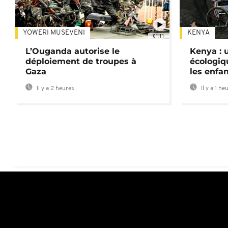
YOWERI MUSEVENI
KENYA
01:11
L’Ouganda autorise le
Kenya : u
déploiement de troupes à
écologiq
Gaza
les enfa
Il y a 2 heures
Il y a 1 he