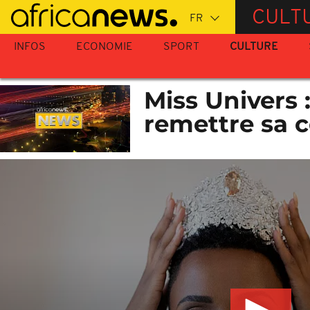
Passer
CULT
au
contenu
INFOS
ECONOMIE
SPORT
CULTURE
principal
Miss Univers 
remettre sa 