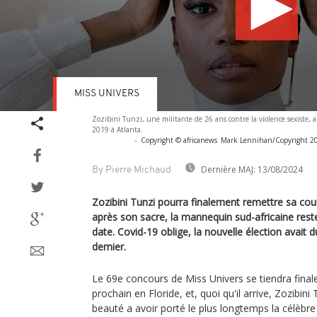
MISS UNIVERS
Volume
Zozibini Tunzi, une militante de 26 ans contre la violence sexiste,
90%
2019 à Atlanta.
-
Copyright © africanews
Mark Lennihan/Copyright 2019
Dernière MAJ:
13/08/2024
By Pierre Michaud
Zozibini Tunzi pourra finalement remettre sa cou
après son sacre, la mannequin sud-africaine rest
date. Covid-19 oblige, la nouvelle élection avait
dernier.
Le 69e concours de Miss Univers se tiendra fina
prochain en Floride, et, quoi qu'il arrive, Zozibini 
beauté a avoir porté le plus longtemps la célèbr