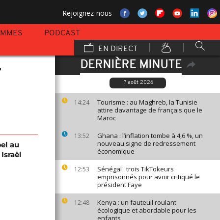
Rejoignez-nous
AMMES
PODCAST
EN DIRECT
DERNIÈRE MINUTE
r
7 août 2026
Tourisme : au Maghreb, la Tunisie
14:24
attire davantage de français que le
Maroc
Ghana : l’inflation tombe à 4,6 %, un
13:52
nouveau signe de redressement
el au
économique
Israël
Sénégal : trois TikTokeurs
12:53
emprisonnés pour avoir critiqué le
président Faye
Kenya : un fauteuil roulant
12:48
écologique et abordable pour les
enfants