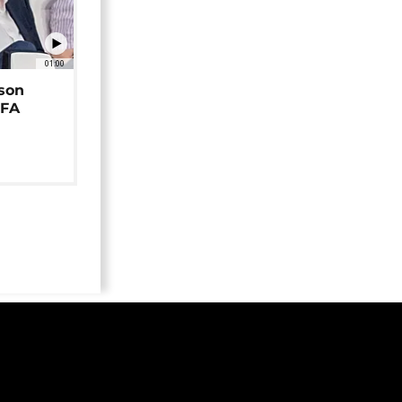
01:00
 son
EFA