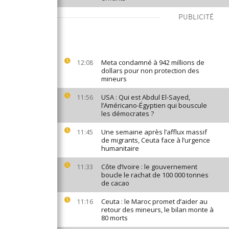
PUBLICITÉ
Meta condamné à 942 millions de
12:08
dollars pour non protection des
mineurs
USA : Qui est Abdul El-Sayed,
11:56
l’Américano-Égyptien qui bouscule
les démocrates ?
Une semaine après l’afflux massif
11:45
de migrants, Ceuta face à l’urgence
humanitaire
Côte d’Ivoire : le gouvernement
11:33
boucle le rachat de 100 000 tonnes
de cacao
Ceuta : le Maroc promet d’aider au
11:16
retour des mineurs, le bilan monte à
80 morts