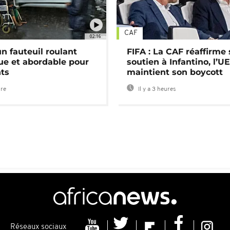
CAF
02:16
n fauteuil roulant
FIFA : La CAF réaffirme
ue et abordable pour
soutien à Infantino, l’U
nts
maintient son boycott
ure
Il y a 3 heures
Réseaux sociaux