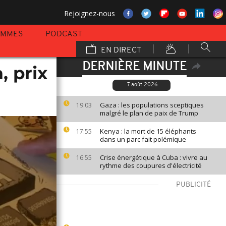
Rejoignez-nous
AMMES
PODCAST
EN DIRECT
DERNIÈRE MINUTE
, prix
7 août 2026
Gaza : les populations sceptiques
19:03
malgré le plan de paix de Trump
Kenya : la mort de 15 éléphants
17:55
dans un parc fait polémique
Crise énergétique à Cuba : vivre au
16:55
rythme des coupures d'électricité
PUBLICITÉ