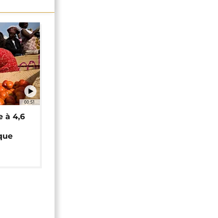
00:51
e à 4,6
que