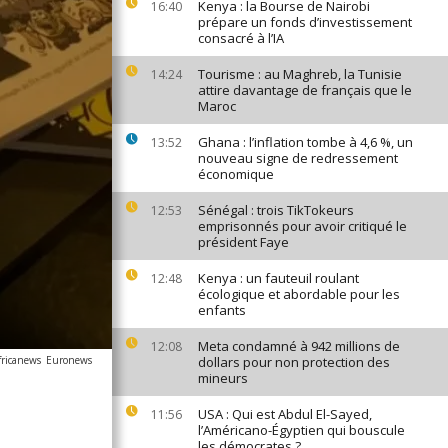
Kenya : la Bourse de Nairobi
16:40
prépare un fonds d’investissement
consacré à l’IA
Tourisme : au Maghreb, la Tunisie
14:24
attire davantage de français que le
Maroc
Ghana : l’inflation tombe à 4,6 %, un
13:52
nouveau signe de redressement
économique
Sénégal : trois TikTokeurs
12:53
emprisonnés pour avoir critiqué le
président Faye
Kenya : un fauteuil roulant
12:48
écologique et abordable pour les
enfants
Meta condamné à 942 millions de
12:08
fricanews
Euronews
dollars pour non protection des
mineurs
USA : Qui est Abdul El-Sayed,
11:56
l’Américano-Égyptien qui bouscule
les démocrates ?