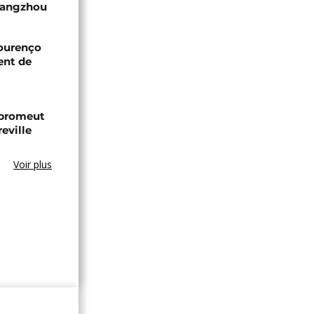
Guangzhou
Lourenço
ent de
 promeut
reville
Voir plus