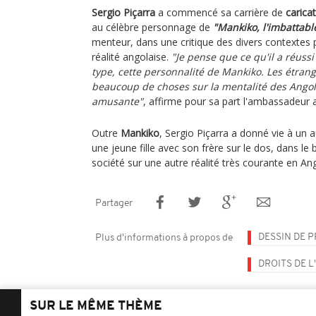
Sergio Piçarra
a commencé sa carrière de
caricat
au célèbre personnage de
"Mankiko, l'imbattabl
menteur, dans une critique des divers contextes p
réalité angolaise.
"Je pense que ce qu'il a réussi 
type, cette personnalité de Mankiko. Les étra
beaucoup de choses sur la mentalité des Ango
amusante"
, affirme pour sa part l'ambassadeur 
Outre
Mankiko
, Sergio Piçarra a donné vie à un
une jeune fille avec son frère sur le dos, dans le bu
société sur une autre réalité très courante en An
Partager
DESSIN DE 
Plus d'informations à propos de
DROITS DE 
SUR LE MÊME THÈME