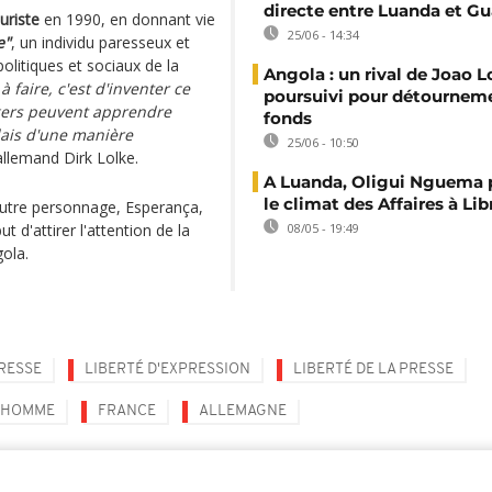
directe entre Luanda et 
uriste
en 1990, en donnant vie
25/06 - 14:34
e"
, un individu paresseux et
olitiques et sociaux de la
Angola : un rival de Joao 
à faire, c'est d'inventer ce
poursuivi pour détournem
ngers peuvent apprendre
fonds
lais d'une manière
25/06 - 10:50
allemand Dirk Lolke.
A Luanda, Oligui Nguema
le climat des Affaires à Lib
 autre personnage, Esperança,
t d'attirer l'attention de la
08/05 - 19:49
gola.
PRESSE
LIBERTÉ D'EXPRESSION
LIBERTÉ DE LA PRESSE
L'HOMME
FRANCE
ALLEMAGNE