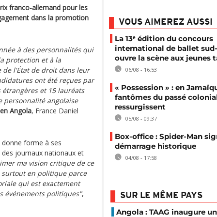
prix franco-allemand pour les
engagement dans la promotion
VOUS AIMEREZ AUSSI
La 13ᵉ édition du concours
international de ballet sud-
nnée à des personnalités qui
ouvre la scène aux jeunes t
a protection et à la
de l'État de droit dans leur
06/08 - 16:53
andidatures ont été reçues par
« Possession » : en Jamaïqu
s étrangères et 15 lauréats
fantômes du passé colonia
ne personnalité angolaise
ressurgissent
 en Angola
, France Daniel
05/08 - 09:37
Box-office : Spider-Man si
ra donne forme à ses
démarrage historique
ne des journaux nationaux et
04/08 - 17:58
imer ma vision critique de ce
s surtout en politique parce
oriale qui est exactement
es événements politiques"
,
SUR LE MÊME PAYS
Angola : TAAG inaugure un