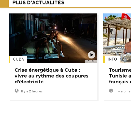
PLUS D'ACTUALITÉS
CUBA
INFO
01:54
Crise énergétique à Cuba :
Tourisme
vivre au rythme des coupures
Tunisie 
d'électricité
français
Il y a 2 heures
Il y a 5 h