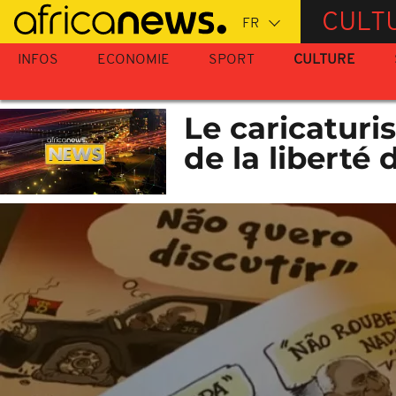
Passer
CULT
au
contenu
INFOS
ECONOMIE
SPORT
CULTURE
principal
Le caricaturis
de la liberté 