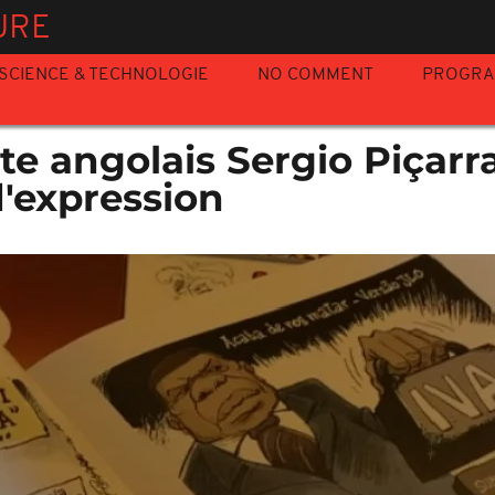
URE
SCIENCE & TECHNOLOGIE
NO COMMENT
PROGR
te angolais Sergio Piçarra
d'expression