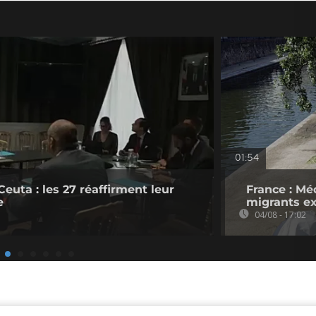
01:54
Ceuta : les 27 réaffirment leur
France : Mé
e
migrants ex
04/08 - 17:02