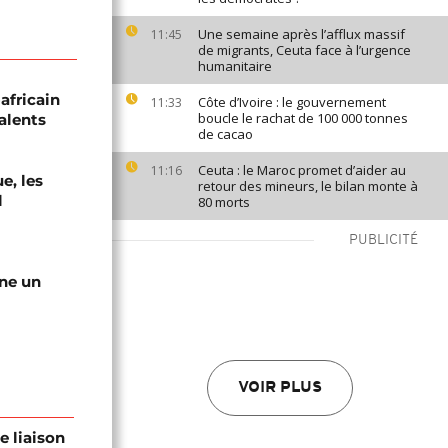
Une semaine après l’afflux massif
11:45
de migrants, Ceuta face à l’urgence
humanitaire
africain
Côte d’Ivoire : le gouvernement
11:33
boucle le rachat de 100 000 tonnes
alents
de cacao
Ceuta : le Maroc promet d’aider au
11:16
e, les
retour des mineurs, le bilan monte à
l
80 morts
PUBLICITÉ
gne un
VOIR PLUS
e liaison