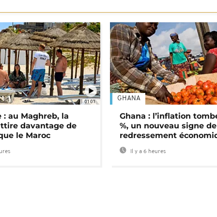
GHANA
01:01
 : au Maghreb, la
Ghana : l’inflation tomb
attire davantage de
%, un nouveau signe de
 que le Maroc
redressement économi
eures
Il y a 6 heures