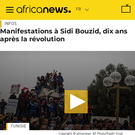
Passer
au
contenu
principal
INFOS
Manifestations à Sidi Bouzid, dix ans
après la révolution
TUNISIE
-
Copyright © africanews
AP Photo/Riadh Dridi