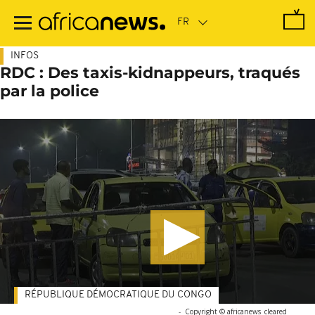
Passer
au
contenu
principal
INFOS
RDC : Des taxis-kidnappeurs, traqués
par la police
RÉPUBLIQUE DÉMOCRATIQUE DU CONGO
-
Copyright © africanews
cleared