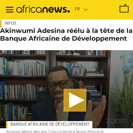
Passer
au
contenu
principal
INFOS
Akinwumi Adesina réélu à la tête de la
Banque Africaine de Développement
BANQUE AFRICAINE DE DÉVELOPPEMENT
Akinwumi Adesina réélu pour 5 ans à la tête de la Banque Africaine de