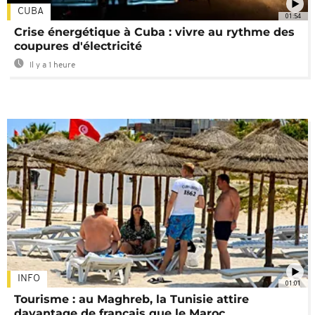
CUBA
01:54
Crise énergétique à Cuba : vivre au rythme des
coupures d'électricité
Il y a 1 heure
INFO
01:01
Tourisme : au Maghreb, la Tunisie attire
davantage de français que le Maroc