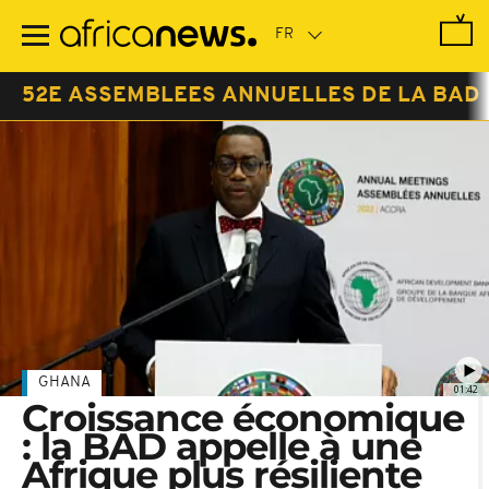
Passer
au
contenu
principal
52E ASSEMBLEES ANNUELLES DE LA BAD
GHANA
01:42
Croissance économique
: la BAD appelle à une
Afrique plus résiliente