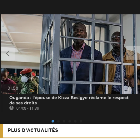
01:58
Ouganda : l'épouse de Kizza Besigye réclame le respect
de ses droits
04/08 - 11:39
PLUS D'ACTUALITÉS