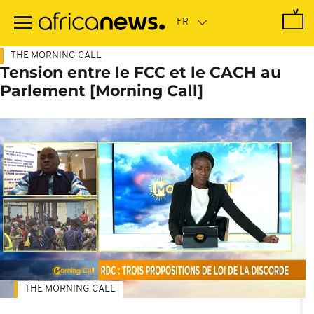
Passer
au
contenu
principal
THE MORNING CALL
Tension entre le FCC et le CACH au
Parlement [Morning Call]
THE MORNING CALL