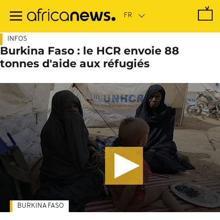
Passer
au
contenu
principal
INFOS
Burkina Faso : le HCR envoie 88
tonnes d'aide aux réfugiés
BURKINA FASO