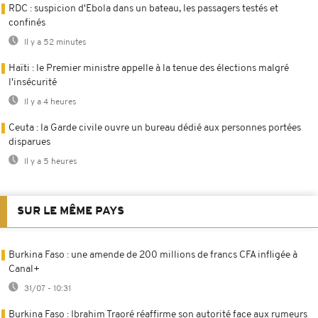
RDC : suspicion d'Ebola dans un bateau, les passagers testés et
confinés
Il y a 52 minutes
Haïti : le Premier ministre appelle à la tenue des élections malgré
l'insécurité
Il y a 4 heures
Ceuta : la Garde civile ouvre un bureau dédié aux personnes portées
disparues
Il y a 5 heures
SUR LE MÊME PAYS
Burkina Faso : une amende de 200 millions de francs CFA infligée à
Canal+
31/07 - 10:31
Burkina Faso : Ibrahim Traoré réaffirme son autorité face aux rumeurs