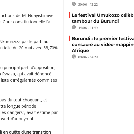
30/06 - 13:22
Le festival Umukozo célèbr
fonctions de M. Ndayishimiye
tambour du Burundi
a Cour constitutionnelle l’a
15/06 - 11:59
Burundi : le premier festiva
kurunziza par le parti au
consacré au vidéo-mappin
ntielle du 20 mai avec 68,70%
Afrique
09/06 - 14:28
u principal parti d’opposition,
on Rwasa, qui avait dénoncé
liste d’irrégularités commises
t pas du tout choquant, et
ette longue période
les dangers”, avait estimé par
ouvert d’anonymat.
i en quête d’une transition