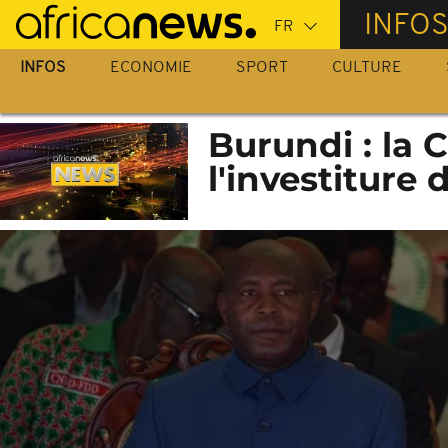
Passer
INFO
au
contenu
INFOS
ECONOMIE
SPORT
CULTURE
principal
Burundi : la 
l'investiture