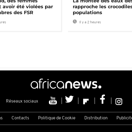
id, des femmes
La montée des eaux des
 avoir été violées par
rapproche les crocodile
bres des FSR
populations
eures
Il y a 2 heures
Réseaux sociaux
ns
Contacts
Politique de Cookie
Distribution
Publicit