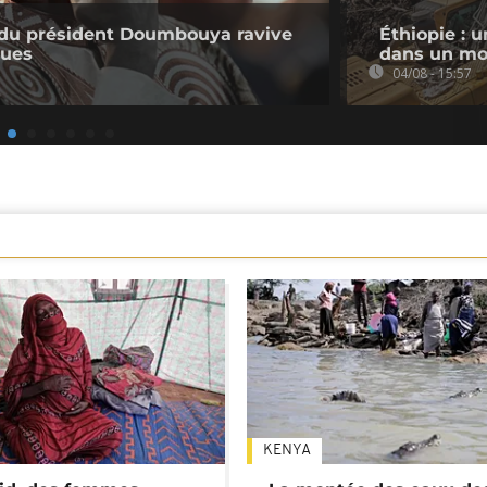
e du président Doumbouya ravive
Éthiopie : u
ques
dans un mo
04/08 - 15:57
KENYA