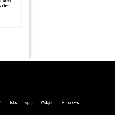
 lacs
s des
é
Jobs
Apps
Widgets
Euronews