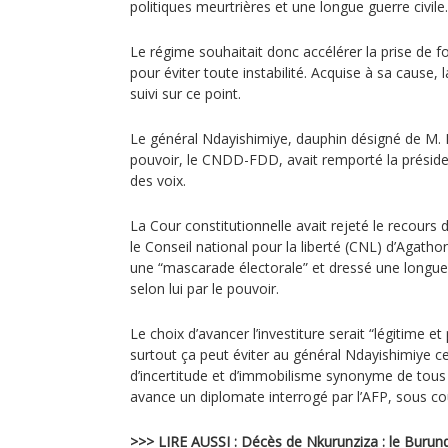
politiques meurtrières et une longue guerre civile.
Le régime souhaitait donc accélérer la prise de 
pour éviter toute instabilité. Acquise à sa cause, l
suivi sur ce point.
Le général Ndayishimiye, dauphin désigné de M. N
pouvoir, le CNDD-FDD, avait remporté la préside
des voix.
La Cour constitutionnelle avait rejeté le recours d
le Conseil national pour la liberté (CNL) d’Agath
une “mascarade électorale” et dressé une longue 
selon lui par le pouvoir.
Le choix d’avancer l’investiture serait “légitime e
surtout ça peut éviter au général Ndayishimiye c
d’incertitude et d’immobilisme synonyme de tous 
avance un diplomate interrogé par l’AFP, sous c
>>> LIRE AUSSI :
Décès de Nkurunziza : le Burund