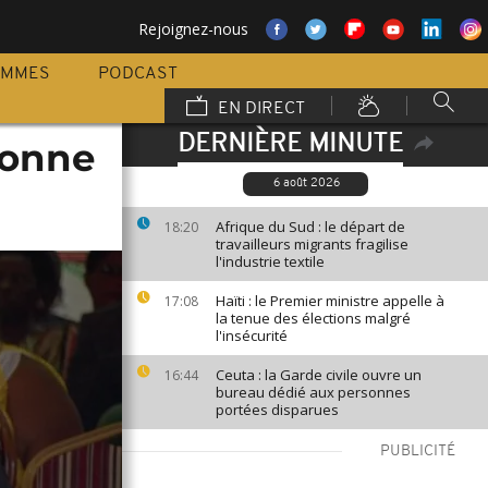
Rejoignez-nous
AMMES
PODCAST
EN DIRECT
DERNIÈRE MINUTE
donne
6 août 2026
Afrique du Sud : le départ de
18:20
travailleurs migrants fragilise
l'industrie textile
Haïti : le Premier ministre appelle à
17:08
la tenue des élections malgré
l'insécurité
Ceuta : la Garde civile ouvre un
16:44
bureau dédié aux personnes
portées disparues
PUBLICITÉ