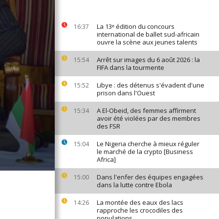
La 13ᵉ édition du concours
16:37
international de ballet sud-africain
ouvre la scène aux jeunes talents
Arrêt sur images du 6 août 2026 : la
15:54
FIFA dans la tourmente
Libye : des détenus s'évadent d'une
15:52
prison dans l'Ouest
A El-Obeid, des femmes affirment
15:34
avoir été violées par des membres
des FSR
Le Nigeria cherche à mieux réguler
15:04
le marché de la crypto [Business
Africa]
Dans l'enfer des équipes engagées
15:00
dans la lutte contre Ebola
La montée des eaux des lacs
14:26
rapproche les crocodiles des
populations