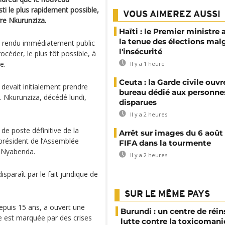
sti le plus rapidement possible,
VOUS AIMEREZ AUSSI
re Nkurunziza.
Haïti : le Premier ministre 
la tenue des élections mal
êt rendu immédiatement public
l'insécurité
rocéder, le plus tôt possible, à
e.
Il y a 1 heure
Ceuta : la Garde civile ouvr
 devait initialement prendre
bureau dédié aux personne
. Nkurunziza, décédé lundi,
disparues
Il y a 2 heures
de poste définitive de la
Arrêt sur images du 6 août 
 président de l’Assemblée
FIFA dans la tourmente
l Nyabenda.
Il y a 2 heures
isparaît par le fait juridique de
SUR LE MÊME PAYS
epuis 15 ans, a ouvert une
Burundi : un centre de réin
re est marquée par des crises
lutte contre la toxicomani