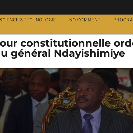
S
SCIENCE & TECHNOLOGIE
NO COMMENT
PROGR
Cour constitutionnelle or
 du général Ndayishimiye