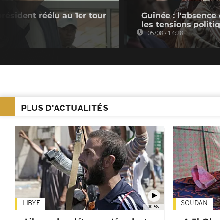
président réélu au 1er tour
Guinée : l'absenc
les tensions politi
05/08 - 14:28
PLUS D'ACTUALITÉS
LIBYE
SOUDAN
00:58