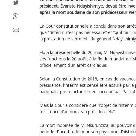
président, Évariste Ndayishimiye, devait être inve
après la mort soudaine de son prédécesseur Pier
La Cour constitutionnelle a conclu dans son arr
que “l’intérim n’est pas nécessaire” et “qu’il faut p
la prestation de serment” du général Ndayishimiy
Elu à la présidentielle du 20 mai, M. Ndayishimiye
ses fonctions le 20 août, à la fin du mandat de M
officiellement d’un arrêt cardiaque.
Selon la Constitution de 2018, en cas de vacance 
présidence, l’intérim est censé être assuré par le
nationale, poste actuellement occupé par Pasca
Mais la Cour a considéré que “l’objet de l’intérim d
l’existence d’un nouveau président élu”.
La mort inopinée de M. Nkurunziza, au pouvoir d
période d’incertitude pour son pays, dont l’histoi