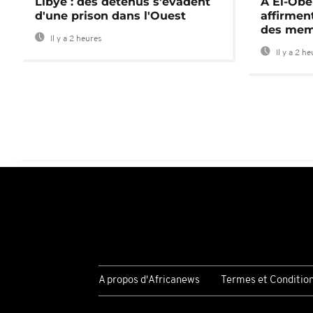
Libye : des détenus s'évadent
A El-Obe
d'une prison dans l'Ouest
affirment
des mem
Il y a 2 heures
Il y a 2 h
A propos d'Africanews
Termes et Conditio