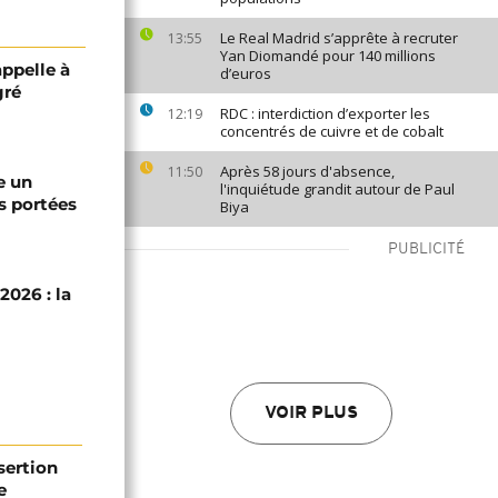
Le Real Madrid s’apprête à recruter
13:55
Yan Diomandé pour 140 millions
appelle à
d’euros
gré
RDC : interdiction d’exporter les
12:19
concentrés de cuivre et de cobalt
Après 58 jours d'absence,
11:50
e un
l'inquiétude grandit autour de Paul
s portées
Biya
PUBLICITÉ
2026 : la
VOIR PLUS
sertion
e