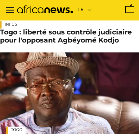
Passer
au
contenu
principal
INFOS
Togo : liberté sous contrôle judiciaire
pour l'opposant Agbéyomé Kodjo
TOGO