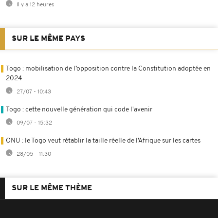
Il y a 12 heures
SUR LE MÊME PAYS
Togo : mobilisation de l’opposition contre la Constitution adoptée en
2024
27/07 - 10:43
Togo : cette nouvelle génération qui code l'avenir
09/07 - 15:32
ONU : le Togo veut rétablir la taille réelle de l’Afrique sur les cartes
28/05 - 11:30
SUR LE MÊME THÈME