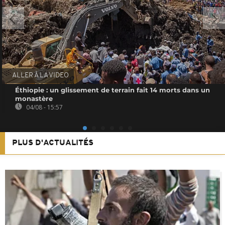
ALLER À LA VIDEO
Éthiopie : un glissement de terrain fait 14 morts dans un
monastère
04/08 - 15:57
PLUS D'ACTUALITÉS