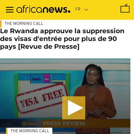
Passer
au
contenu
principal
THE MORNING CALL
Le Rwanda approuve la suppression
des visas d'entrée pour plus de 90
pays [Revue de Presse]
THE MORNING CALL