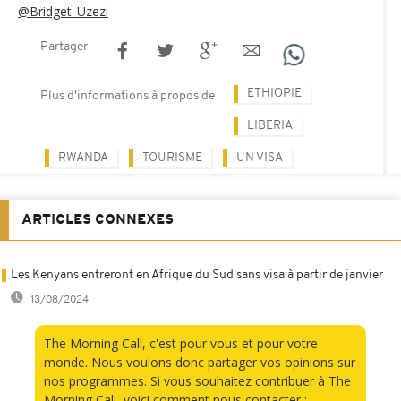
@Bridget_Uzezi
Partager
ETHIOPIE
Plus d'informations à propos de
LIBERIA
RWANDA
TOURISME
UN VISA
ARTICLES CONNEXES
Les Kenyans entreront en Afrique du Sud sans visa à partir de janvier
13/08/2024
The Morning Call, c'est pour vous et pour votre
monde. Nous voulons donc partager vos opinions sur
nos programmes. Si vous souhaitez contribuer à The
Morning Call, voici comment nous contacter :