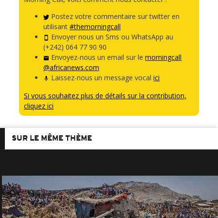
Postez votre commentaire sur twitter en
utilisant
#themorningcall
Envoyer nous un Sms ou WhatsApp au
(+242) 064 77 90 90
Envoyez-nous un email sur le
morningcall
@africanews.com
Laissez-nous un message vocal
ici
Si vous souhaitez plus de détails sur la contribution,
cliquez ici
SUR LE MÊME THÈME