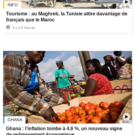
INFO
01:01
Tourisme : au Maghreb, la Tunisie attire davantage de
français que le Maroc
Il y a 5 heures
GHANA
00:51
Ghana : l’inflation tombe à 4,6 %, un nouveau signe
de redressement économique