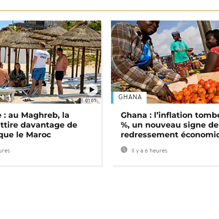
GHANA
01:01
 : au Maghreb, la
Ghana : l’inflation tomb
attire davantage de
%, un nouveau signe de
 que le Maroc
redressement économi
eures
Il y a 6 heures