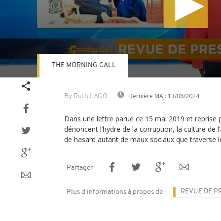
THE MORNING CALL
Volume
90%
Dernière MAJ:
13/08/2024
By Ruth LAGO
Dans une lettre parue ce 15 mai 2019 et reprise p
dénoncent l’hydre de la corruption, la culture de l’
de hasard autant de maux sociaux que traverse l
Partager
REVUE DE P
Plus d'informations à propos de