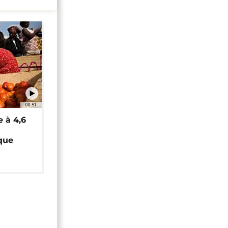
00:51
e à 4,6
que