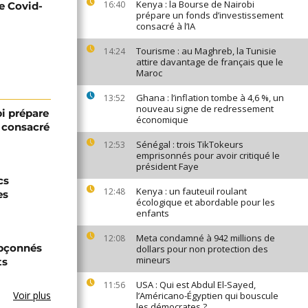
Kenya : la Bourse de Nairobi
16:40
e Covid-
prépare un fonds d’investissement
consacré à l’IA
Tourisme : au Maghreb, la Tunisie
14:24
attire davantage de français que le
Maroc
Ghana : l’inflation tombe à 4,6 %, un
13:52
nouveau signe de redressement
bi prépare
économique
 consacré
Sénégal : trois TikTokeurs
12:53
emprisonnés pour avoir critiqué le
président Faye
cs
Kenya : un fauteuil roulant
12:48
es
écologique et abordable pour les
enfants
Meta condamné à 942 millions de
12:08
upçonnés
dollars pour non protection des
mineurs
ts
USA : Qui est Abdul El-Sayed,
11:56
Voir plus
l’Américano-Égyptien qui bouscule
les démocrates ?