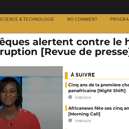
S
SCIENCE & TECHNOLOGIE
NO COMMENT
PROGR
vêques alertent contre le 
ruption [Revue de presse
À SUIVRE
Cinq ans de la première ch
panafricaine [Night Shift]
13/08/2024
Africanews fête ses cinq a
[Morning Call]
13/08/2024