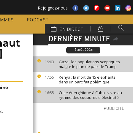
Rejoignez-nous
AMMES
PODCAST
EN DIRECT
DERNIÈRE MINUTE
haut
]
7 août 2026
Gaza : les populations sceptiques
19:03
malgré le plan de paix de Trump
Kenya : la mort de 15 éléphants
17:55
dans un parc fait polémique
aîne
Crise énergétique à Cuba : vivre au
16:55
rythme des coupures d'électricité
PUBLICITÉ
ns