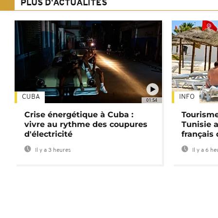
PLUS D'ACTUALITÉS
CUBA
INFO
01:54
Crise énergétique à Cuba :
Tourisme
vivre au rythme des coupures
Tunisie 
d'électricité
français
Il y a 3 heures
Il y a 6 h