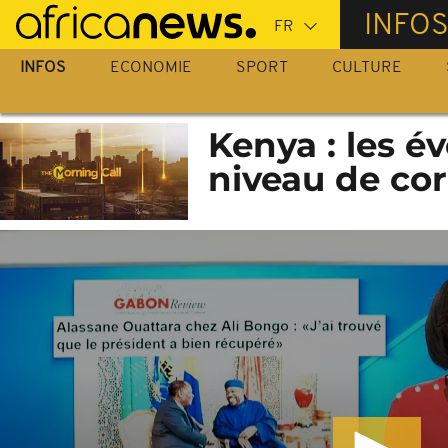
Passer
INFO
au
contenu
INFOS
ECONOMIE
SPORT
CULTURE
principal
Kenya : les é
niveau de cor