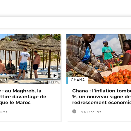
GHANA
01:01
 : au Maghreb, la
Ghana : l’inflation tomb
attire davantage de
%, un nouveau signe de
 que le Maroc
redressement économi
eures
Il y a 19 heures