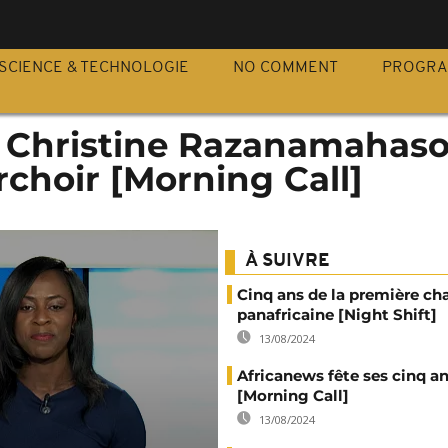
S
SCIENCE & TECHNOLOGIE
NO COMMENT
PROGR
 Christine Razanamahas
rchoir [Morning Call]
À SUIVRE
Cinq ans de la première ch
panafricaine [Night Shift]
13/08/2024
Africanews fête ses cinq a
[Morning Call]
13/08/2024