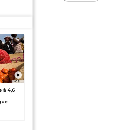
00:51
e à 4,6
que