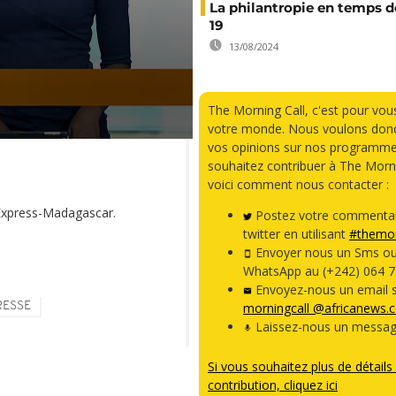
La philantropie en temps d
19
13/08/2024
The Morning Call, c'est pour vou
votre monde. Nous voulons donc
vos opinions sur nos programme
souhaitez contribuer à The Morni
voici comment nous contacter :
’Express-Madagascar.
Postez votre commentai
twitter en utilisant
#themor
Envoyer nous un Sms o
WhatsApp au (+242) 064 7
Envoyez-nous un email s
RESSE
morningcall @africanews.
Laissez-nous un messag
Si vous souhaitez plus de détails 
contribution, cliquez ici