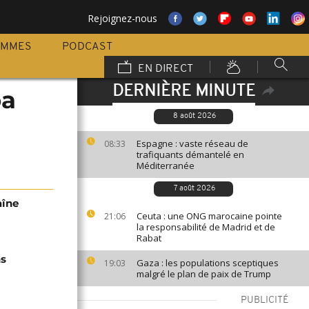
Rejoignez-nous
AMMES
PODCAST
EN DIRECT
DERNIÈRE MINUTE
oa
8 août 2026
Espagne : vaste réseau de
08:33
trafiquants démantelé en
Méditerranée
7 août 2026
aîne
Ceuta : une ONG marocaine pointe
21:06
la responsabilité de Madrid et de
Rabat
ns
Gaza : les populations sceptiques
19:03
malgré le plan de paix de Trump
PUBLICITÉ