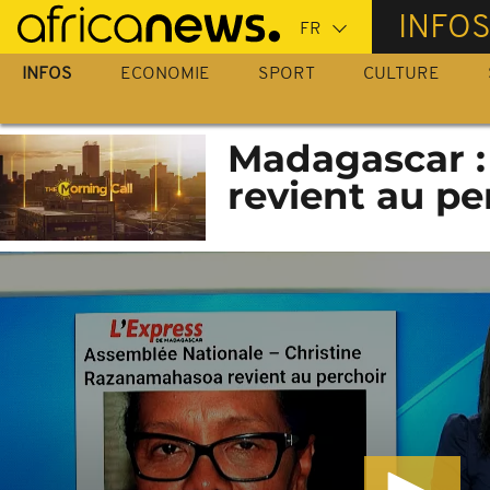
Passer
INFO
au
contenu
INFOS
ECONOMIE
SPORT
CULTURE
principal
Madagascar :
revient au pe