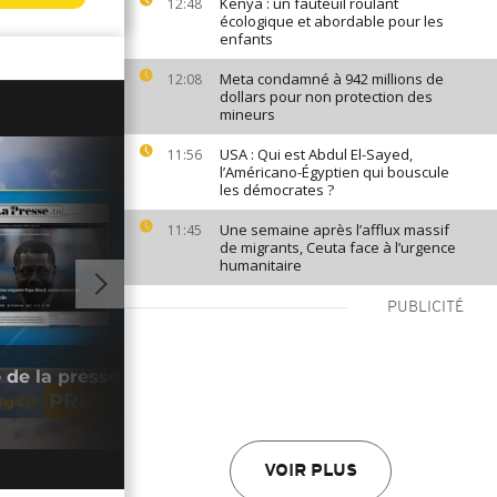
Kenya : un fauteuil roulant
12:48
écologique et abordable pour les
enfants
Meta condamné à 942 millions de
12:08
dollars pour non protection des
mineurs
USA : Qui est Abdul El-Sayed,
11:56
l’Américano-Égyptien qui bouscule
les démocrates ?
Une semaine après l’afflux massif
11:45
de migrants, Ceuta face à l’urgence
humanitaire
PUBLICITÉ
03:08
Blac
de la presse à Pape Diouf [Revue de
vill
Call]
13/0
VOIR PLUS