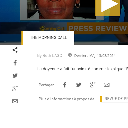
THE MORNING CALL
Volume
90%
Dernière MAJ:
13/08/2024
By Ruth LAGO
La doyenne a fait l’unanimité comme l’explique l
Partager
REVUE DE P
Plus d'informations à propos de