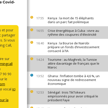
e Covid-
Kenya : la mort de 15 éléphants
17:55
dans un parc fait polémique
s et pour
Crise énergétique à Cuba : vivre au
16:55
rythme des coupures d'électricité
 partager
s. Si vous
Kenya : la Bourse de Nairobi
16:40
ng Call,
prépare un fonds d’investissement
consacré à l’IA
re sur
Tourisme : au Maghreb, la Tunisie
14:24
attire davantage de français que le
ningcall
Maroc
u
7 90 90
Ghana : l’inflation tombe à 4,6 %, un
13:52
ur le
nouveau signe de redressement
économique
com
e vocal
ici
Sénégal : trois TikTokeurs
12:53
emprisonnés pour avoir critiqué le
sur la
président Faye