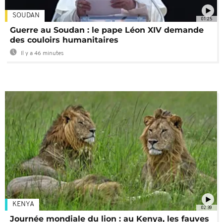
SOUDAN
01:25
Guerre au Soudan : le pape Léon XIV demande
des couloirs humanitaires
Il y a 46 minutes
KENYA
02:39
Journée mondiale du lion : au Kenya, les fauves