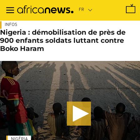
Passer
au
contenu
principal
INFOS
Nigeria : démobilisation de près de
900 enfants soldats luttant contre
Boko Haram
NIGÉRIA