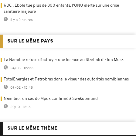
RDC : Ebola tue plus de 300 enfants, l'ONU alerte sur une crise
sanitaire majeure
Il y a 2 heures
SUR LE MÊME PAYS
La Namibie refuse d’octroyer une licence au Starlink d'Elon Musk
24/03 - 09:33
TotalEnergies et Petrobras dans le viseur des autorités namibiennes
09/02 - 15:48
Namibie : un cas de Mpox confirmé à Swakopmund
20/10 - 16:16
SUR LE MÊME THÈME