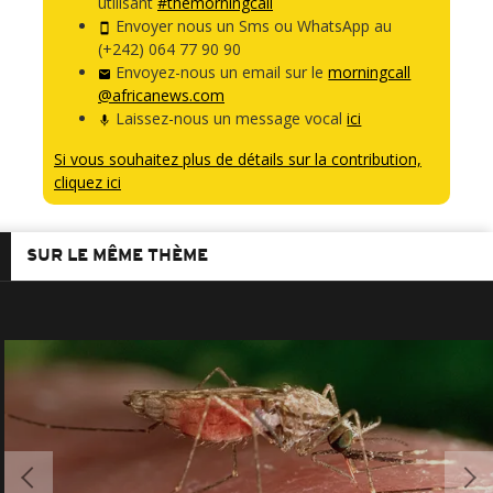
utilisant
#themorningcall
Envoyer nous un Sms ou WhatsApp au
(+242) 064 77 90 90
Envoyez-nous un email sur le
morningcall
@africanews.com
Laissez-nous un message vocal
ici
Si vous souhaitez plus de détails sur la contribution,
cliquez ici
SUR LE MÊME THÈME