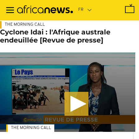
Passer
au
contenu
principal
THE MORNING CALL
Cyclone Idai : l'Afrique australe
endeuillée [Revue de presse]
THE MORNING CALL