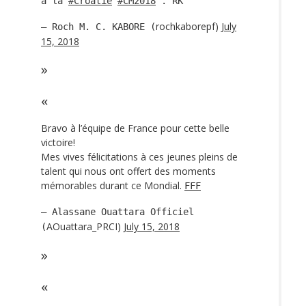
à la
#Croatie
#CM2018
. RK
rochkaborepf)
July
— Roch M. C. KABORE (
15, 2018
Bravo à l’équipe de France pour cette belle
victoire!
Mes vives félicitations à ces jeunes pleins de
talent qui nous ont offert des moments
mémorables durant ce Mondial.
FFF
— Alassane Ouattara Officiel
AOuattara_PRCI)
July 15, 2018
(