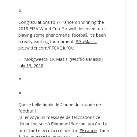
Congratulations to ??France on winning the
2018 FIFA World Cup. So well deserved after
playing some phenomenal football. It’s been
a really exciting tournament.
#GoMasisi
pic.twitter.com/FT8KQIufOU
— Mokgweetsi EK Masisi (@OfficialMasisi)
July 15, 2018
Quelle belle finale de Coupe du monde de
football !
J’ai envoyé un message de félicitations ce
dimanche soir à
EmmanuelMacron
après la
brillante victoire de la
#France
face