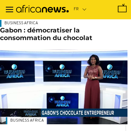
Passer
au
contenu
principal
BUSINESS AFRICA
Gabon : démocratiser la
consommation du chocolat
BUSINESS AFRICA