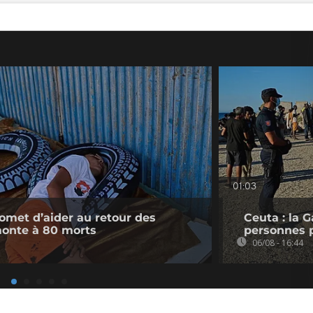
01:03
romet d’aider au retour des
Ceuta : la 
monte à 80 morts
personnes 
06/08 - 16:44