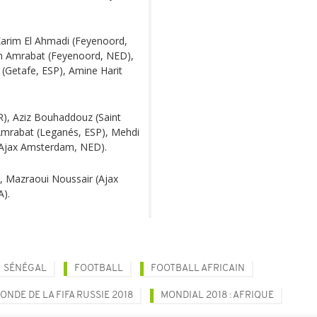
Karim El Ahmadi (Feyenoord,
an Amrabat (Feyenoord, NED),
 (Getafe, ESP), Amine Harit
), Aziz Bouhaddouz (Saint
 Amrabat (Leganés, ESP), Mehdi
 (Ajax Amsterdam, NED).
, Mazraoui Noussair (Ajax
A).
SÉNÉGAL
FOOTBALL
FOOTBALL AFRICAIN
NDE DE LA FIFA RUSSIE 2018
MONDIAL 2018 : AFRIQUE