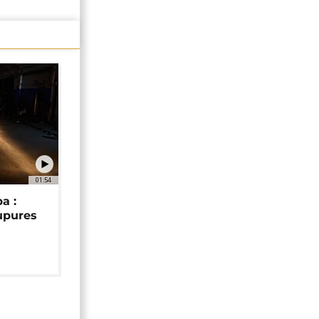
01:54
a :
upures