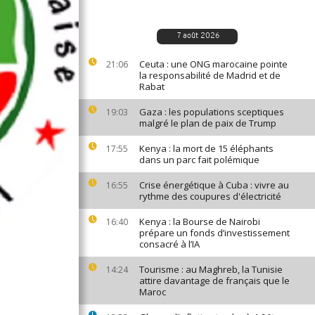
7 août 2026
Ceuta : une ONG marocaine pointe
21:06
la responsabilité de Madrid et de
Rabat
Gaza : les populations sceptiques
19:03
malgré le plan de paix de Trump
Kenya : la mort de 15 éléphants
17:55
dans un parc fait polémique
Crise énergétique à Cuba : vivre au
16:55
rythme des coupures d'électricité
Kenya : la Bourse de Nairobi
16:40
prépare un fonds d’investissement
consacré à l’IA
Tourisme : au Maghreb, la Tunisie
14:24
attire davantage de français que le
Maroc