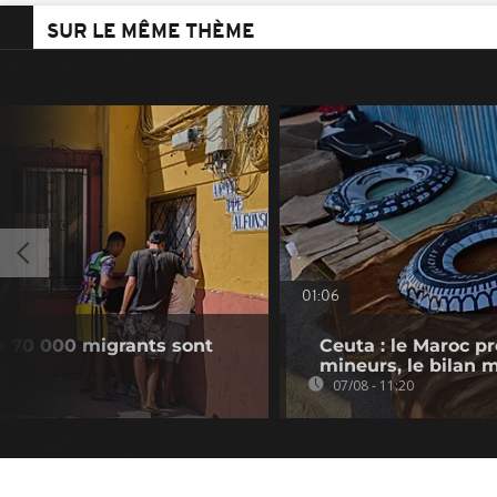
SUR LE MÊME THÈME
01:06
e 70 000 migrants sont
Ceuta : le Maroc p
mineurs, le bilan 
07/08 - 11:20