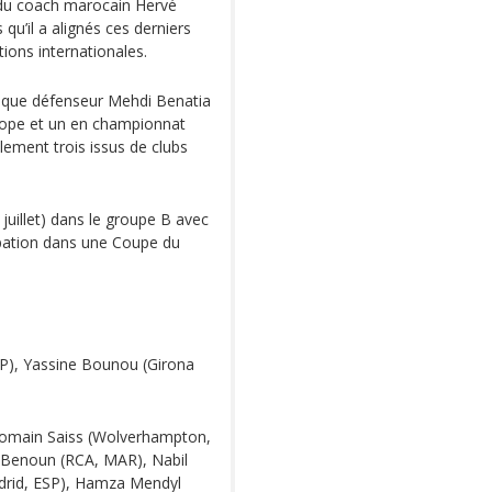
e du coach marocain Hervé
qu’il a alignés ces derniers
ions internationales.
tique défenseur Mehdi Benatia
rope et un en championnat
lement trois issus de clubs
juillet) dans le groupe B avec
icipation dans une Coupe du
P), Yassine Bounou (Girona
Romain Saiss (Wolverhampton,
 Benoun (RCA, MAR), Nabil
adrid, ESP), Hamza Mendyl