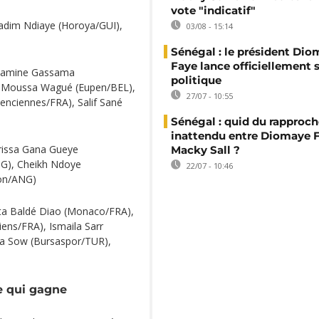
vote "indicatif"
adim Ndiaye (Horoya/GUI),
03/08 - 15:14
Sénégal : le président Di
Faye lance officiellement 
, Lamine Gassama
politique
, Moussa Wagué (Eupen/BEL),
27/07 - 10:55
enciennes/FRA), Salif Sané
Sénégal : quid du rappro
inattendu entre Diomaye F
rissa Gana Gueye
Macky Sall ?
G), Cheikh Ndoye
22/07 - 10:46
ton/ANG)
ta Baldé Diao (Monaco/FRA),
ns/FRA), Ismaila Sarr
sa Sow (Bursaspor/TUR),
e qui gagne