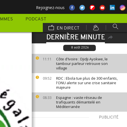
Rejoignez-nous
AMMES
PODCAST
EN DIRECT
DERNIÈRE MINUTE
8 août 2026
Côte d'Ivoire : Djidji Ayokwe, le
11:11
tambour parleur retrouve son
village
RDC : Ebola tue plus de 300 enfants,
09:52
l'ONU alerte sur une crise sanitaire
majeure
Espagne : vaste réseau de
08:33
trafiquants démantelé en
Méditerranée
PUBLICITÉ