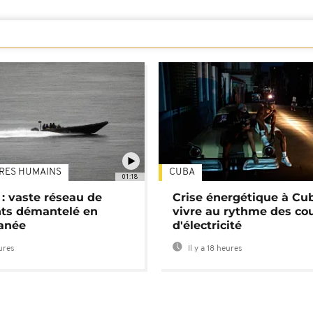
TRES HUMAINS
CUBA
01:18
: vaste réseau de
Crise énergétique à Cub
nts démantelé en
vivre au rythme des co
anée
d'électricité
eures
Il y a 18 heures