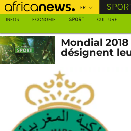
Passer
SPOR
au
contenu
INFOS
ECONOMIE
SPORT
CULTURE
principal
Mondial 2018 
désignent leu