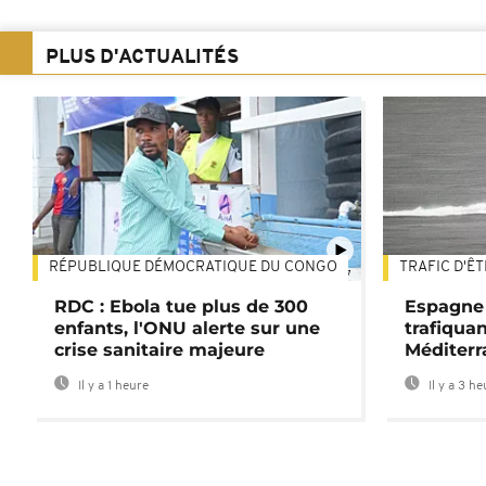
PLUS D'ACTUALITÉS
RÉPUBLIQUE DÉMOCRATIQUE DU CONGO
TRAFIC D'Ê
01:47
RDC : Ebola tue plus de 300
Espagne 
enfants, l'ONU alerte sur une
trafiqua
crise sanitaire majeure
Méditerr
Il y a 1 heure
Il y a 3 h