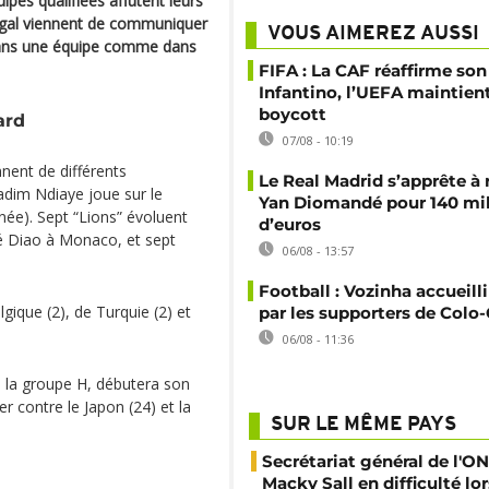
ipes qualifiées affûtent leurs
négal viennent de communiquer
VOUS AIMEREZ AUSSI
. Dans une équipe comme dans
FIFA : La CAF réaffirme son
Infantino, l’UEFA maintien
boycott
ard
07/08 - 10:19
nent de différents
Le Real Madrid s’apprête à 
adim Ndiaye joue sur le
Yan Diomandé pour 140 mil
née). Sept “Lions” évoluent
d’euros
é Diao à Monaco, et sept
06/08 - 13:57
Football : Vozinha accueill
elgique (2), de Turquie (2) et
par les supporters de Colo
06/08 - 11:36
s la groupe H, débutera son
er contre le Japon (24) et la
SUR LE MÊME PAYS
Secrétariat général de l'ON
Macky Sall en difficulté lor