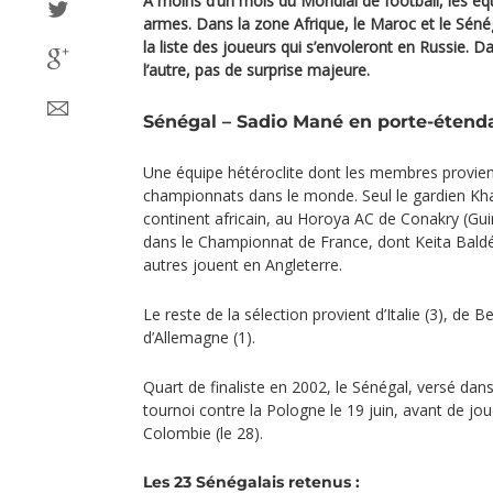
A moins d’un mois du Mondial de football, les équ
armes. Dans la zone Afrique, le Maroc et le Sé
la liste des joueurs qui s’envoleront en Russie
l’autre, pas de surprise majeure.
Sénégal – Sadio Mané en porte-étend
Une équipe hétéroclite dont les membres provien
championnats dans le monde. Seul le gardien Kh
continent africain, au Horoya AC de Conakry (Gui
dans le Championnat de France, dont Keita Bald
autres jouent en Angleterre.
Le reste de la sélection provient d’Italie (3), de B
d’Allemagne (1).
Quart de finaliste en 2002, le Sénégal, versé dan
tournoi contre la Pologne le 19 juin, avant de jou
Colombie (le 28).
Les 23 Sénégalais retenus :