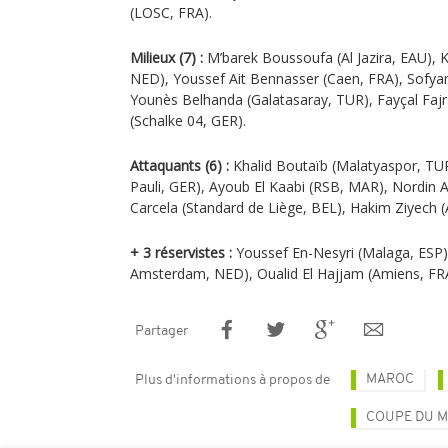
(LOSC, FRA).
Milieux (7) :
M’barek Boussoufa (Al Jazira, EAU), 
NED), Youssef Ait Bennasser (Caen, FRA), Sofy
Younès Belhanda (Galatasaray, TUR), Fayçal Fajr
(Schalke 04, GER).
Attaquants (6) :
Khalid Boutaïb (Malatyaspor, TUR
Pauli, GER), Ayoub El Kaabi (RSB, MAR), Nordin
Carcela (Standard de Liège, BEL), Hakim Ziyech
+ 3 réservistes :
Youssef En-Nesyri (Malaga, ESP)
Amsterdam, NED), Oualid El Hajjam (Amiens, FR
Partager
MAROC
Plus d'informations à propos de
COUPE DU MO