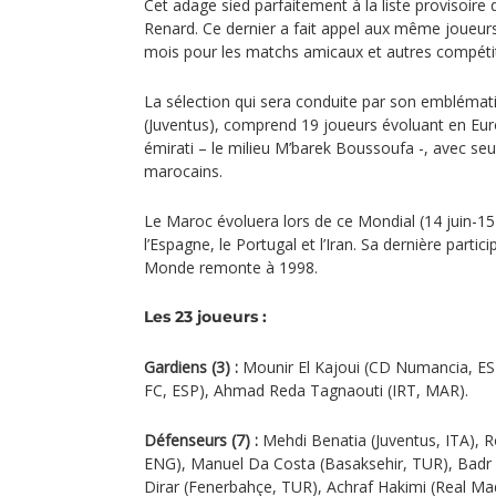
Cet adage sied parfaitement à la liste provisoir
Renard. Ce dernier a fait appel aux même joueurs 
mois pour les matchs amicaux et autres compétit
La sélection qui sera conduite par son embléma
(Juventus), comprend 19 joueurs évoluant en Eu
émirati – le milieu M’barek Boussoufa -, avec seu
marocains.
Le Maroc évoluera lors de ce Mondial (14 juin-15 
l’Espagne, le Portugal et l’Iran. Sa dernière part
Monde remonte à 1998.
Les 23 joueurs :
Gardiens (3) :
Mounir El Kajoui (CD Numancia, ES
FC, ESP), Ahmad Reda Tagnaouti (IRT, MAR).
Défenseurs (7) :
Mehdi Benatia (Juventus, ITA), 
ENG), Manuel Da Costa (Basaksehir, TUR), Badr
Dirar (Fenerbahçe, TUR), Achraf Hakimi (Real M