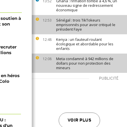
Ghana : l’inflation tombe à 4,6 %, un
13:52
nouveau signe de redressement
économique
 soutien à
Sénégal : trois TikTokeurs
12:53
t son
emprisonnés pour avoir critiqué le
président Faye
Kenya : un fauteuil roulant
12:48
écologique et abordable pour les
recruter
enfants
lions
Meta condamné à 942 millions de
12:08
dollars pour non protection des
mineurs
i en héros
PUBLICITÉ
-Colo
U :
VOIR PLUS
s d'un