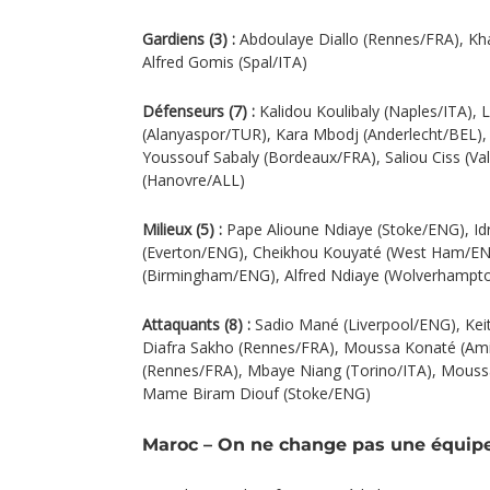
Gardiens (3) :
Abdoulaye Diallo (Rennes/FRA), Kh
Alfred Gomis (Spal/ITA)
Défenseurs (7) :
Kalidou Koulibaly (Naples/ITA)
(Alanyaspor/TUR), Kara Mbodj (Anderlecht/BEL)
Youssouf Sabaly (Bordeaux/FRA), Saliou Ciss (Val
(Hanovre/ALL)
Milieux (5) :
Pape Alioune Ndiaye (Stoke/ENG), Id
(Everton/ENG), Cheikhou Kouyaté (West Ham/EN
(Birmingham/ENG), Alfred Ndiaye (Wolverhamp
Attaquants (8) :
Sadio Mané (Liverpool/ENG), Kei
Diafra Sakho (Rennes/FRA), Moussa Konaté (Amie
(Rennes/FRA), Mbaye Niang (Torino/ITA), Mous
Mame Biram Diouf (Stoke/ENG)
Maroc – On ne change pas une équip