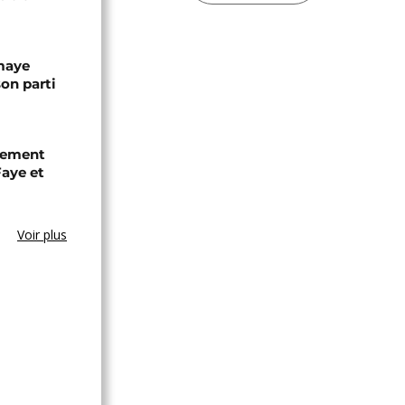
omaye
son parti
chement
aye et
Voir plus