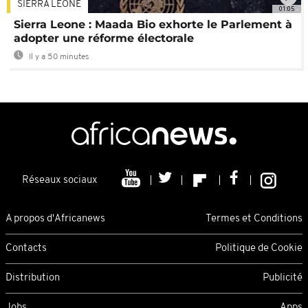
SIERRA LEONE
01:05
Sierra Leone : Maada Bio exhorte le Parlement à
adopter une réforme électorale
Il y a 50 minutes
Réseaux sociaux
A propos d'Africanews
Termes et Conditions
Contacts
Politique de Cookie
Distribution
Publicité
Jobs
Apps