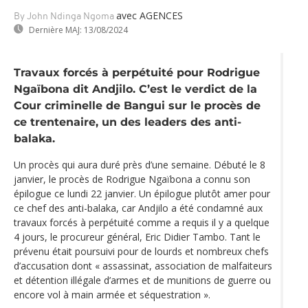
avec AGENCES
By John Ndinga Ngoma
Dernière MAJ:
13/08/2024
Travaux forcés à perpétuité pour Rodrigue
Ngaïbona dit Andjilo. C’est le verdict de la
Cour criminelle de Bangui sur le procès de
ce trentenaire, un des leaders des anti-
balaka.
Un procès qui aura duré près d’une semaine. Débuté le 8
janvier, le procès de Rodrigue Ngaïbona a connu son
épilogue ce lundi 22 janvier. Un épilogue plutôt amer pour
ce chef des anti-balaka, car Andjilo a été condamné aux
travaux forcés à perpétuité comme a requis il y a quelque
4 jours, le procureur général, Eric Didier Tambo. Tant le
prévenu était poursuivi pour de lourds et nombreux chefs
d’accusation dont « assassinat, association de malfaiteurs
et détention illégale d’armes et de munitions de guerre ou
encore vol à main armée et séquestration ».