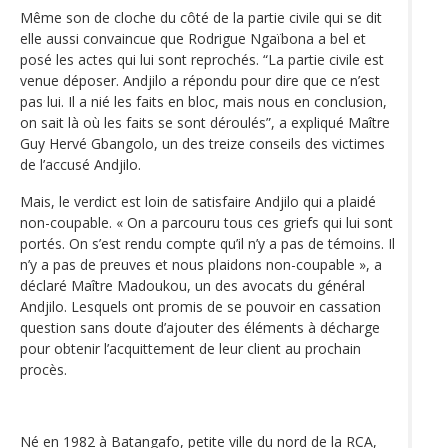
Même son de cloche du côté de la partie civile qui se dit
elle aussi convaincue que Rodrigue Ngaïbona a bel et
posé les actes qui lui sont reprochés. “La partie civile est
venue déposer. Andjilo a répondu pour dire que ce n’est
pas lui. Il a nié les faits en bloc, mais nous en conclusion,
on sait là où les faits se sont déroulés”, a expliqué Maître
Guy Hervé Gbangolo, un des treize conseils des victimes
de l’accusé Andjilo.
Mais, le verdict est loin de satisfaire Andjilo qui a plaidé
non-coupable. « On a parcouru tous ces griefs qui lui sont
portés. On s’est rendu compte qu’il n’y a pas de témoins. Il
n’y a pas de preuves et nous plaidons non-coupable », a
déclaré Maître Madoukou, un des avocats du général
Andjilo. Lesquels ont promis de se pouvoir en cassation
question sans doute d’ajouter des éléments à décharge
pour obtenir l’acquittement de leur client au prochain
procès.
Né en 1982 à Batangafo, petite ville du nord de la RCA,