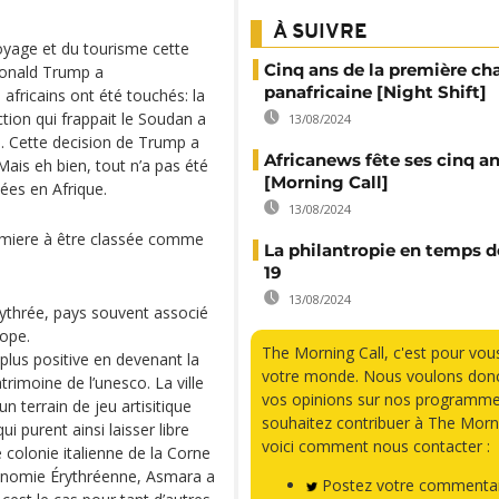
À SUIVRE
yage et du tourisme cette
Cinq ans de la première ch
Donald Trump a
panafricaine [Night Shift]
africains ont été touchés: la
ction qui frappait le Soudan a
13/08/2024
te. Cette decision de Trump a
Africanews fête ses cinq a
Mais eh bien, tout n’a pas été
[Morning Call]
ées en Afrique.
13/08/2024
premiere à être classée comme
La philantropie en temps d
19
13/08/2024
Erythrée, pays souvent associé
rope.
The Morning Call, c'est pour vou
 plus positive en devenant la
votre monde. Nous voulons donc
rimoine de l’unesco. La ville
vos opinions sur nos programme
 terrain de jeu artisitique
souhaitez contribuer à The Morni
i purent ainsi laisser libre
voici comment nous contacter :
e colonie italienne de la Corne
economie Érythréenne, Asmara a
Postez votre commentai