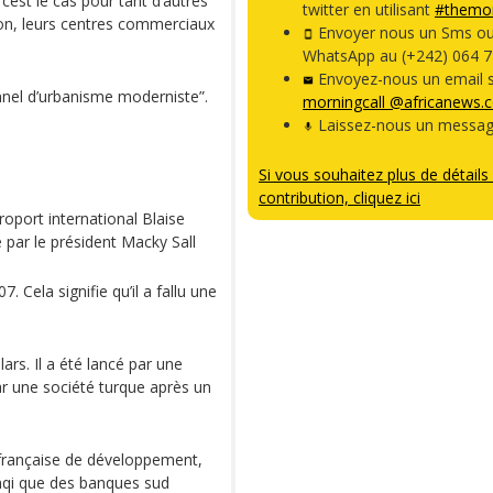
st le cas pour tant d’autres
twitter en utilisant
#themor
tion, leurs centres commerciaux
Envoyer nous un Sms o
WhatsApp au (+242) 064 7
Envoyez-nous un email s
nnel d’urbanisme moderniste”.
morningcall @africanews.
Laissez-nous un messag
Si vous souhaitez plus de détails 
contribution, cliquez ici
roport international Blaise
 par le président Macky Sall
Cela signifie qu’il a fallu une
ars. Il a été lancé par une
ar une société turque après un
 française de développement,
nqi que des banques sud