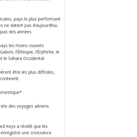
ricains, pays le plus performant
es ne datent pas d’aujourdhui,
depuis des années
 pays les moins ouverts
abon, l‘Éthiopie, l‘Érythrée, le
et le Sahara Occidental
rent être les plus difficiles,
continent.
domestique*
 tete des voyages aériens
d Keys a révélé que les
enregistré une croissance