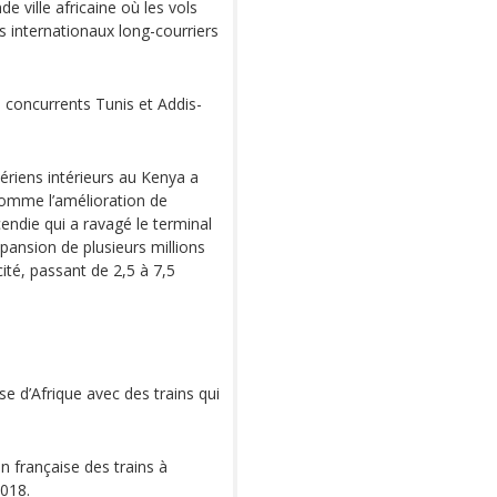
de ville africaine où les vols
ols internationaux long-courriers
 concurrents Tunis et Addis-
ériens intérieurs au Kenya a
 comme l’amélioration de
cendie qui a ravagé le terminal
xpansion de plusieurs millions
cité, passant de 2,5 à 7,5
se d’Afrique avec des trains qui
n française des trains à
2018.