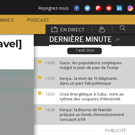
Rejoignez-nous
AMMES
PODCAST
EN DIRECT
DERNIÈRE MINUTE
avel]
7 août 2026
Gaza : les populations sceptiques
19:03
malgré le plan de paix de Trump
Kenya : la mort de 15 éléphants
17:55
dans un parc fait polémique
Crise énergétique à Cuba : vivre au
16:55
rythme des coupures d'électricité
Kenya : la Bourse de Nairobi
16:40
prépare un fonds d’investissement
consacré à l’IA
PUBLICITÉ