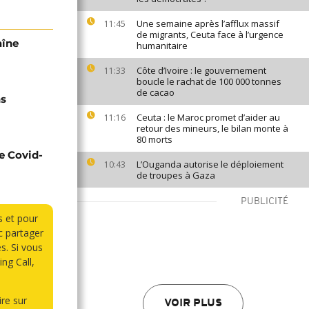
Une semaine après l’afflux massif
11:45
de migrants, Ceuta face à l’urgence
aîne
humanitaire
Côte d’Ivoire : le gouvernement
11:33
boucle le rachat de 100 000 tonnes
de cacao
ns
Ceuta : le Maroc promet d’aider au
11:16
retour des mineurs, le bilan monte à
80 morts
e Covid-
L’Ouganda autorise le déploiement
10:43
de troupes à Gaza
PUBLICITÉ
s et pour
 partager
s. Si vous
ng Call,
re sur
VOIR PLUS