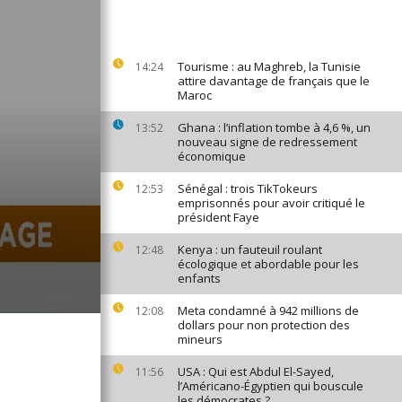
Tourisme : au Maghreb, la Tunisie
14:24
attire davantage de français que le
Maroc
Ghana : l’inflation tombe à 4,6 %, un
13:52
nouveau signe de redressement
économique
Sénégal : trois TikTokeurs
12:53
emprisonnés pour avoir critiqué le
président Faye
Kenya : un fauteuil roulant
12:48
écologique et abordable pour les
enfants
Meta condamné à 942 millions de
12:08
dollars pour non protection des
mineurs
USA : Qui est Abdul El-Sayed,
11:56
l’Américano-Égyptien qui bouscule
les démocrates ?