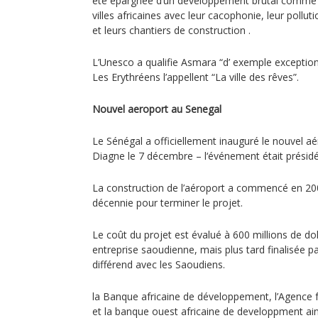
été épargnée d’un développement brutal comme ce
villes africaines avec leur cacophonie, leur pollu
et leurs chantiers de construction .
L’Unesco a qualifie Asmara “d’ exemple exceptio
Les Erythréens l’appellent “La ville des rêves”.
Nouvel aeroport au Senegal
Le Sénégal a officiellement inauguré le nouvel aé
Diagne le 7 décembre – l‘événement était présidé
La construction de l’aéroport a commencé en 2007. 
décennie pour terminer le projet.
Le coût du projet est évalué à 600 millions de doll
entreprise saoudienne, mais plus tard finalisée p
différend avec les Saoudiens.
la Banque africaine de développement, l’Agence
et la banque ouest africaine de developpment ai