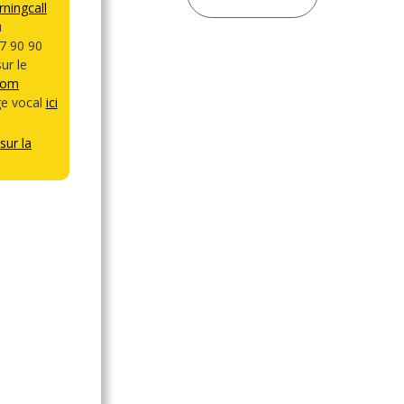
ningcall
u
7 90 90
ur le
com
e vocal
ici
sur la