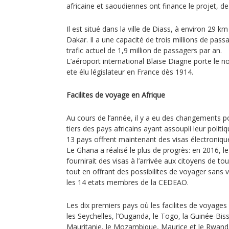
africaine et saoudiennes ont finance le projet, de
Il est situé dans la ville de Diass, à environ 29 km
Dakar. Il a une capacité de trois millions de pass
trafic actuel de 1,9 million de passagers par an.
L’aéroport international Blaise Diagne porte le n
ete élu législateur en France dès 1914.
Facilites de voyage en Afrique
Au cours de l’année, il y a eu des changements po
tiers des pays africains ayant assoupli leur politiq
13 pays offrent maintenant des visas électronique
Le Ghana a réalisé le plus de progrès: en 2016, 
fournirait des visas à l’arrivée aux citoyens de t
tout en offrant des possibilites de voyager sans v
les 14 etats membres de la CEDEAO.
Les dix premiers pays où les facilites de voyages
les Seychelles, l’Ouganda, le Togo, la Guinée-Biss
Mauritanie, le Mozambique, Maurice et le Rwand