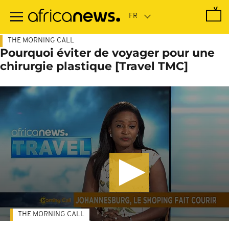
Passer
au
contenu
principal
THE MORNING CALL
Pourquoi éviter de voyager pour une
chirurgie plastique [Travel TMC]
THE MORNING CALL