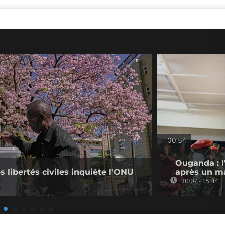
00:54
Ouganda : l
s libertés civiles inquiète l'ONU
après un ma
30/07 - 15:44