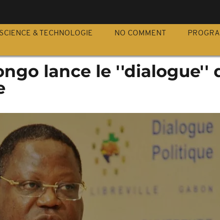
S
SCIENCE & TECHNOLOGIE
NO COMMENT
PROGR
ngo lance le ''dialogue'' 
e