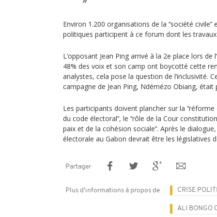
Environ 1.200 organisations de la ‘‘société civile’‘
politiques participent à ce forum dont les travaux
L’opposant Jean Ping arrivé à la 2e place lors de l
48% des voix et son camp ont boycotté cette ren
analystes, cela pose la question de l’inclusivité. 
campagne de Jean Ping, Ndémézo Obiang, était 
Les participants doivent plancher sur la ‘‘réforme d
du code électoral’‘, le ‘‘rôle de la Cour constitution
paix et de la cohésion sociale’‘. Après le dialogu
électorale au Gabon devrait être les législatives de
Partager
CRISE POLI
Plus d'informations à propos de
ALI BONGO 