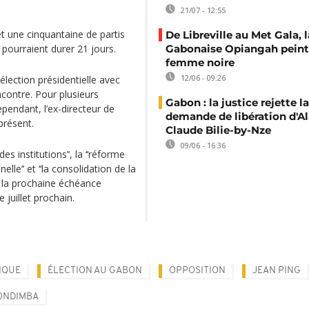
21/07 - 12:55
 et une cinquantaine de partis
De Libreville au Met Gala, l
 pourraient durer 21 jours.
Gabonaise Opiangah peint
femme noire
12/06 - 09:26
‘élection présidentielle avec
contre. Pour plusieurs
Gabon : la justice rejette la
Cependant, l’ex-directeur de
demande de libération d'Al
présent.
Claude Bilie-by-Nze
09/06 - 16:36
es institutions’‘, la ‘‘réforme
nelle’‘ et ‘‘la consolidation de la
e, la prochaine échéance
 juillet prochain.
TIQUE
ÉLECTION AU GABON
OPPOSITION
JEAN PING
ONDIMBA