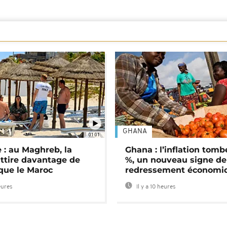
GHANA
01:01
 : au Maghreb, la
Ghana : l’inflation tomb
attire davantage de
%, un nouveau signe de
 que le Maroc
redressement économi
eures
Il y a 10 heures