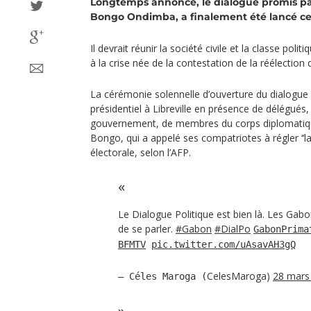
Longtemps annoncé, le dialogue promis par
Bongo Ondimba, a finalement été lancé ce
Il devrait réunir la société civile et la classe poli
à la crise née de la contestation de la réélection
La cérémonie solennelle d’ouverture du dialogue 
présidentiel à Libreville en présence de délégué
gouvernement, de membres du corps diplomatique 
Bongo, qui a appelé ses compatriotes à régler ‘‘la 
électorale, selon l’AFP.
Le Dialogue Politique est bien là. Les Gabo
de se parler.
#Gabon
#DialPo
GabonPrima
BFMTV
pic.twitter.com/uAsavAH3gQ
CelesMaroga)
28 mars
— Céles Maroga (