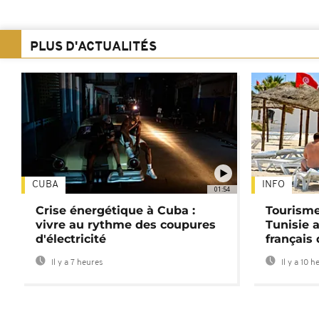
PLUS D'ACTUALITÉS
CUBA
INFO
01:54
Crise énergétique à Cuba :
Tourisme
vivre au rythme des coupures
Tunisie 
d'électricité
français
Il y a 7 heures
Il y a 10 h