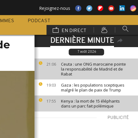
Rejoignez-nous
AMMES
PODCAST
EN DIRECT
DERNIÈRE MINUTE
de
7 août 2026
Ceuta : une ONG marocaine pointe
21:06
la responsabilité de Madrid et de
Rabat
Gaza : les populations sceptiques
19:03
malgré le plan de paix de Trump
Kenya : la mort de 15 éléphants
17:55
dans un parc fait polémique
PUBLICITÉ