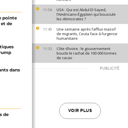
USA : Qui est Abdul El-Sayed,
11:56
l’Américano-Égyptien qui bouscule
 pointe
les démocrates ?
 et de
Une semaine après l’afflux massif
11:45
de migrants, Ceuta face à l’urgence
humanitaire
ptiques
Côte d’Ivoire : le gouvernement
11:33
Trump
boucle le rachat de 100 000 tonnes
de cacao
PUBLICITÉ
ants dans
VOIR PLUS
s de