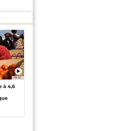
00:51
e à 4,6
que