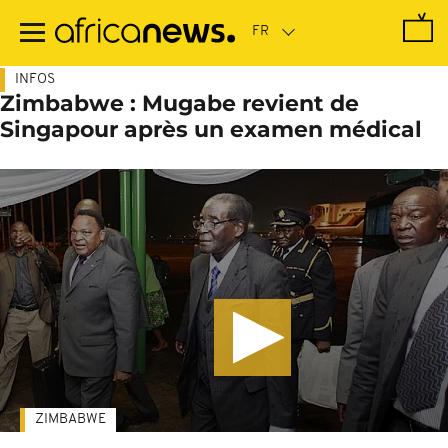
Passer
au
contenu
principal
INFOS
Zimbabwe : Mugabe revient de
Singapour après un examen médical
ZIMBABWE