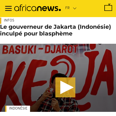
Passer
au
contenu
principal
INFOS
Le gouverneur de Jakarta (Indonésie)
inculpé pour blasphème
INDONÉSIE