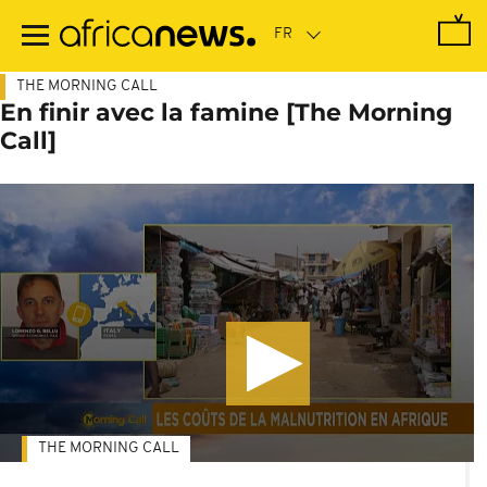
Passer
au
contenu
principal
THE MORNING CALL
En finir avec la famine [The Morning
Call]
THE MORNING CALL