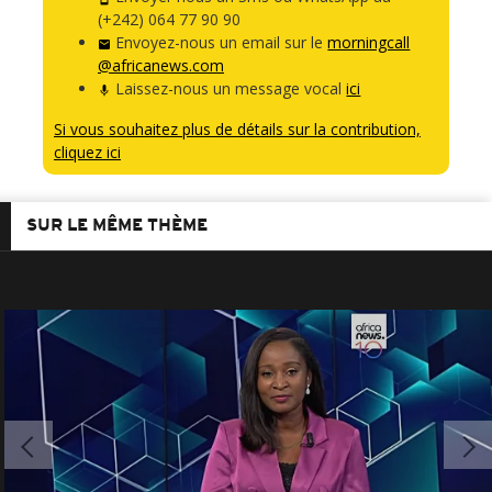
(+242) 064 77 90 90
Envoyez-nous un email sur le
morningcall
@africanews.com
Laissez-nous un message vocal
ici
Si vous souhaitez plus de détails sur la contribution,
cliquez ici
SUR LE MÊME THÈME