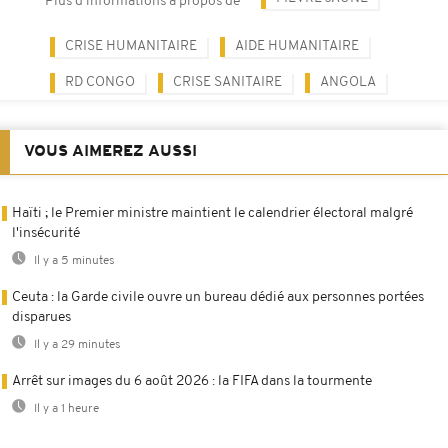
Plus d'informations à propos de
CRISE HUMANITAIRE
AIDE HUMANITAIRE
RD CONGO
CRISE SANITAIRE
ANGOLA
VOUS AIMEREZ AUSSI
Haïti ; le Premier ministre maintient le calendrier électoral malgré
l'insécurité
Il y a 5 minutes
Ceuta : la Garde civile ouvre un bureau dédié aux personnes portées
disparues
Il y a 29 minutes
Arrêt sur images du 6 août 2026 : la FIFA dans la tourmente
Il y a 1 heure