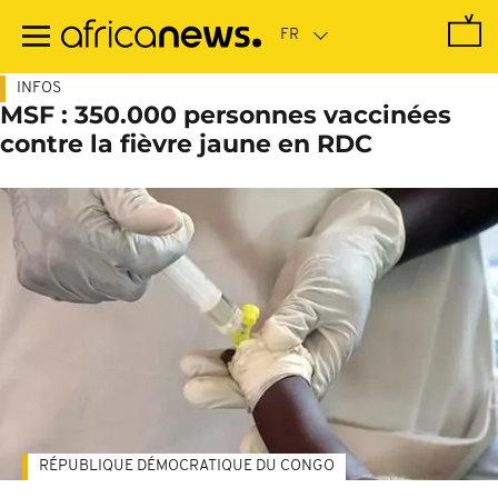
Passer
au
contenu
principal
INFOS
MSF : 350.000 personnes vaccinées
contre la fièvre jaune en RDC
RÉPUBLIQUE DÉMOCRATIQUE DU CONGO