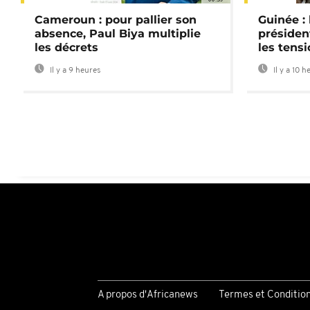
Cameroun : pour pallier son
Guinée :
absence, Paul Biya multiplie
préside
les décrets
les tensi
Il y a 9 heures
Il y a 10 h
A propos d'Africanews
Termes et Conditio