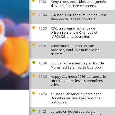
Kenya : des pesticides soupçonnés
18:02
d'avoir tué quinze éléphants
El Niño : l'ONU redoute une nouvelle
16:44
flambée de la faim mondiale
RDC: un premier échange de
16:20
prisonniers entre Kinshasa et
l'AFC/M23 en préparation
Cameroun : pour pallier son
15:45
absence, Paul Biya multiplie les
décrets
Football – transfert : le pari turc de
15:39
Mohamed Salah après Liverpool
Happy City Index 2026 : aucune ville
15:36
africaine parmi les 200 premières
villes
Guinée : l'absence du président
14:24
Doumbouya ravive les tensions
politiques
Le gardien de but cap-verdien
14:23