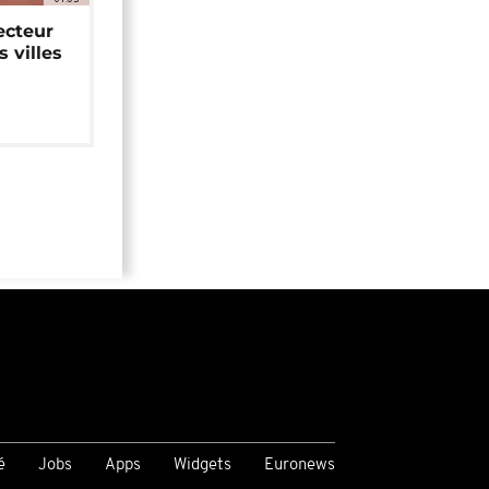
ecteur
 villes
é
Jobs
Apps
Widgets
Euronews