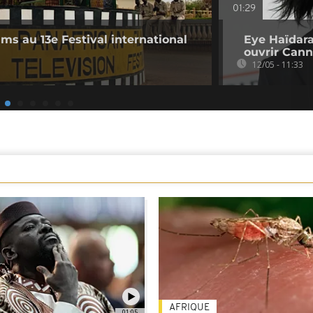
01:29
lms au 13e Festival international
Eye Haïdara
ouvrir Can
12/05 - 11:33
AFRIQUE
01:05