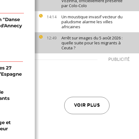
Vozinha, officiellement présenté
par Colo-Colo
Un moustique invasif vecteur du
14:14
on "Danse
paludisme alarme les villes
l d'Annecy
africaines
Arrêt sur images du 5 août 2026 :
12:49
quelle suite pour les migrants à
Ceuta ?
PUBLICITÉ
es 27
 l’Espagne
de
ants
VOIR PLUS
ge et
leur