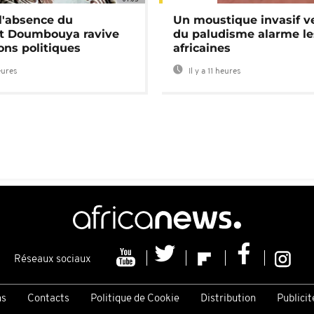
 l'absence du
Un moustique invasif v
nt Doumbouya ravive
du paludisme alarme les
ons politiques
africaines
eures
Il y a 11 heures
Réseaux sociaux
ns
Contacts
Politique de Cookie
Distribution
Publicit