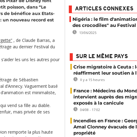
os Pixar de Disney font
tit poisson, dans “Le
ARTICLES CONNEXES
rs de bénéfice aux Etats-
Nigéria : le film d'animati
n : un nouveau record est
des crocodiles" au Festiva
13/06/2025
gette”
, de Claude Barras, a
étrage au dernier Festival du
SUR LE MÊME PAYS
t s’aider les uns les autres pour
Crise migratoire à Ceuta : l
réaffirment leur soutien à
étrage de Sébastien
Il y a 15 heures
tival d’Annecy. Vaguement basé
France : Médecins du Mon
 d’animation est minimaliste,
intervient auprès des migr
exposés à la canicule
qui vend sa fille au diable.
04/08 - 17:02
’enfuir, mais privée de ses
Incendies en France : Geor
Amal Clonney évacués de 
Dion remporte la plus haute
propriété