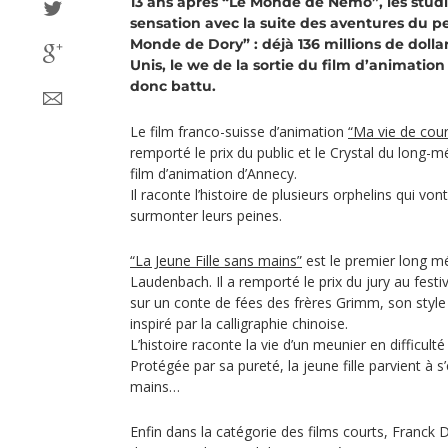
13 ans après “Le Monde de Nemo”, les studi
sensation avec la suite des aventures du pe
Monde de Dory” : déjà 136 millions de dolla
Unis, le we de la sortie du film d’animatio
donc battu.
Le film franco-suisse d’animation
“Ma vie de cour
remporté le prix du public et le Crystal du long-m
film d’animation d’Annecy.
Il raconte l’histoire de plusieurs orphelins qui von
surmonter leurs peines.
“La Jeune Fille sans mains”
est le premier long m
Laudenbach. Il a remporté le prix du jury au fes
sur un conte de fées des frères Grimm, son style
inspiré par la calligraphie chinoise.
L’histoire raconte la vie d’un meunier en difficulté 
Protégée par sa pureté, la jeune fille parvient à s
mains…
Enfin dans la catégorie des films courts, Franck 