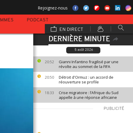
Rejoignez-nous
AMMES
PODCAST
EN DIRECT
DERNIÈRE MINUTE
5 août 2026
Gianni Infantino fragilisé par une
20:52
révolte au sommet de la FIFA
Détroit d'Ormuz : un accord de
20:50
réouverture se profile
Crise migratoire : l’Afrique du Sud
18:33
appelle à une réponse africaine
PUBLICITÉ