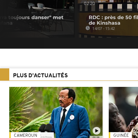
02:20
erra toujours danser" met
RDC : près de 50 fi
ofana
de Kinshasa
14/07 - 15:42
PLUS D'ACTUALITÉS
CAMEROUN
GUINÉE
00:59