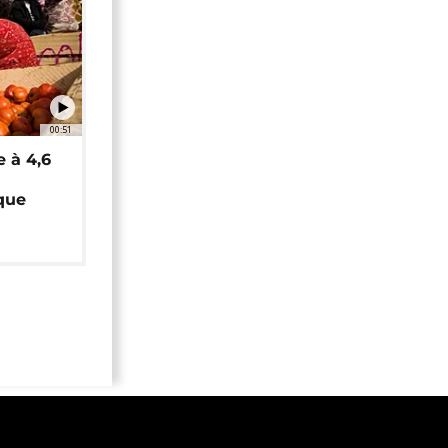
00:51
e à 4,6
que