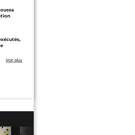
 Moussa
ation
exécutés,
te
Voir plus