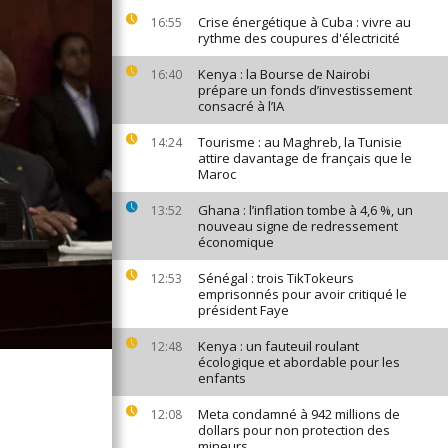
Crise énergétique à Cuba : vivre au
16:55
rythme des coupures d'électricité
Kenya : la Bourse de Nairobi
16:40
prépare un fonds d’investissement
consacré à l’IA
Tourisme : au Maghreb, la Tunisie
14:24
attire davantage de français que le
Maroc
Ghana : l’inflation tombe à 4,6 %, un
13:52
nouveau signe de redressement
économique
Sénégal : trois TikTokeurs
12:53
emprisonnés pour avoir critiqué le
président Faye
Kenya : un fauteuil roulant
12:48
écologique et abordable pour les
enfants
Meta condamné à 942 millions de
12:08
dollars pour non protection des
mineurs