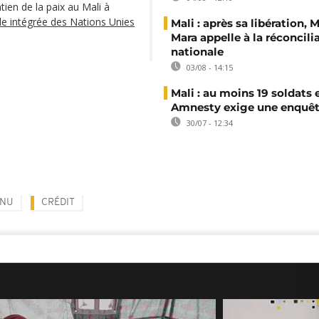
en de la paix au Mali à
le intégrée des Nations Unies
Mali : après sa libération,
Mara appelle à la réconcili
nationale
03/08 - 14:15
Mali : au moins 19 soldats 
Amnesty exige une enquê
30/07 - 12:34
NU
CRÉDIT