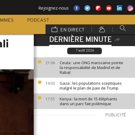
Rejoignez-nous
AMMES
PODCAST
EN DIRECT
DERNIÈRE MINUTE
li
7 août 2026
Ceuta : une ONG marocaine pointe
21:06
la responsabilité de Madrid et de
Rabat
Gaza : les populations sceptiques
19:03
malgré le plan de paix de Trump
Kenya : la mort de 15 éléphants
17:55
dans un parc fait polémique
PUBLICITÉ