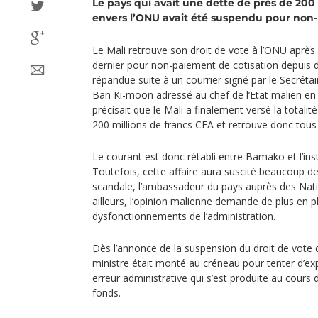
Le pays qui avait une dette de près de 200 
envers l’ONU avait été suspendu pour non-
Le Mali retrouve son droit de vote à l’ONU après 
dernier pour non-paiement de cotisation depuis d
répandue suite à un courrier signé par le Secréta
Ban Ki-moon adressé au chef de l’Etat malien en f
précisait que le Mali a finalement versé la totalité
200 millions de francs CFA et retrouve donc tous 
Le courant est donc rétabli entre Bamako et l’inst
Toutefois, cette affaire aura suscité beaucoup de
scandale, l’ambassadeur du pays auprès des Nati
ailleurs, l’opinion malienne demande de plus en 
dysfonctionnements de l’administration.
Dès l’annonce de la suspension du droit de vote 
ministre était monté au créneau pour tenter d’expli
erreur administrative qui s’est produite au cours 
fonds.