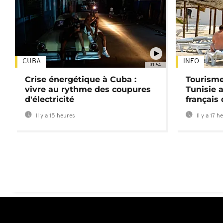
CUBA
INFO
01:54
Crise énergétique à Cuba :
Tourisme
vivre au rythme des coupures
Tunisie 
d'électricité
français
Il y a 15 heures
Il y a 17 h