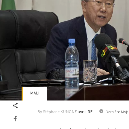
MALI
avec RFI
Dernière MAJ:
By Stéphane KUNGNE