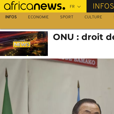
Passer
INFO
au
contenu
INFOS
ECONOMIE
SPORT
CULTURE
principal
ONU : droit d