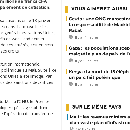
millions de francs CFA
paiement de cotisation.
VOUS AIMEREZ AUSSI
Ceuta : une ONG marocaine
sa suspension le 18 janvier
la responsabilité de Madrid
eux ans. La nouvelle s’est
Rabat
ire général des Nations Unies,
Il y a 11 heures
in de week-end dernier. Il
 de ses arriérés, soit environ
Gaza : les populations sce
ses droits.
malgré le plan de paix de 
Il y a 13 heures
itution internationale.
 polémique au Mali. Suite à ce
Kenya : la mort de 15 éléph
ons Unies a été limogé. Par
un parc fait polémique
plus des sanctions devant ces
Il y a 14 heures
du Mali à l’ONU, le Premier
SUR LE MÊME PAYS
quer qu’il s’agissait d’une
de l’opération de transfert de
Mali : les revenus miniers 
d'un vaste plan d'infrastru
04/08 - 12:10