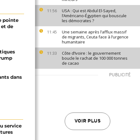
USA : Qui est Abdul El-Sayed,
11:56
l’Américano-Égyptien qui bouscule
 pointe
les démocrates ?
 et de
Une semaine après l’afflux massif
11:45
de migrants, Ceuta face à l’urgence
humanitaire
ptiques
Côte d’Ivoire : le gouvernement
11:33
Trump
boucle le rachat de 100 000 tonnes
de cacao
PUBLICITÉ
ants dans
VOIR PLUS
au service
ctures