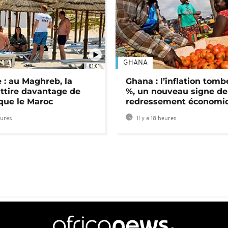
GHANA
01:01
 : au Maghreb, la
Ghana : l’inflation tomb
attire davantage de
%, un nouveau signe de
 que le Maroc
redressement économi
eures
Il y a 18 heures